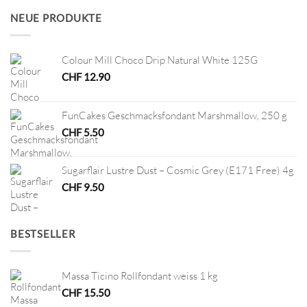
CHF 4.20
CHF 2.10.
NEUE PRODUKTE
Colour Mill Choco Drip Natural White 125G
CHF
12.90
FunCakes Geschmacksfondant Marshmallow, 250 g
CHF
5.50
Sugarflair Lustre Dust – Cosmic Grey (E171 Free) 4g
CHF
9.50
BESTSELLER
Massa Ticino Rollfondant weiss 1 kg
CHF
15.50