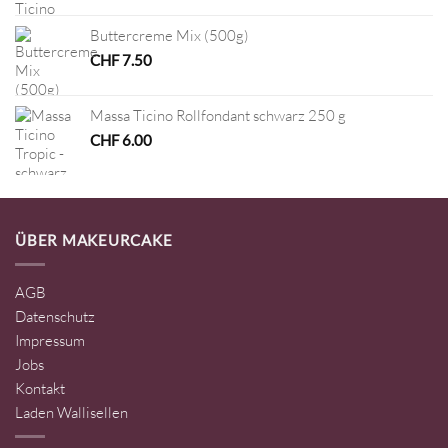
Buttercreme Mix (500g)
CHF
7.50
Massa Ticino Rollfondant schwarz 250 g
CHF
6.00
ÜBER MAKEURCAKE
AGB
Datenschutz
Impressum
Jobs
Kontakt
Laden Wallisellen