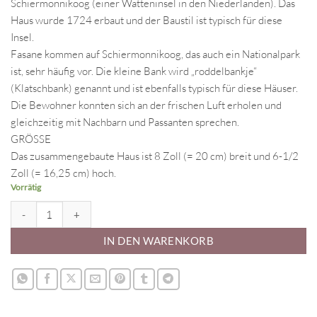
Schiermonnikoog (einer Watteninsel in den Niederlanden). Das
Haus wurde 1724 erbaut und der Baustil ist typisch für diese
Insel.
Fasane kommen auf Schiermonnikoog, das auch ein Nationalpark
ist, sehr häufig vor. Die kleine Bank wird „roddelbankje“
(Klatschbank) genannt und ist ebenfalls typisch für diese Häuser.
Die Bewohner konnten sich an der frischen Luft erholen und
gleichzeitig mit Nachbarn und Passanten sprechen.
GRÖSSE
Das zusammengebaute Haus ist 8 Zoll (= 20 cm) breit und 6-1/2
Zoll (= 16,25 cm) hoch.
Vorrätig
3D Gingerbread House Cookie Cutter Set 'Eilanderhuis Schiermonnik
IN DEN WARENKORB