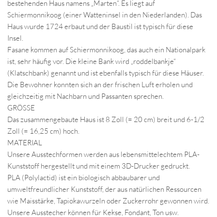
bestehenden Haus namens „Marten“. Es liegt auf
Schiermonnikoog (einer Watteninsel in den Niederlanden). Das
Haus wurde 1724 erbaut und der Baustil ist typisch für diese
Insel.
Fasane kommen auf Schiermonnikoog, das auch ein Nationalpark
ist, sehr häufig vor. Die kleine Bank wird „roddelbankje“
(Klatschbank) genannt und ist ebenfalls typisch für diese Häuser.
Die Bewohner konnten sich an der frischen Luft erholen und
gleichzeitig mit Nachbarn und Passanten sprechen.
GRÖSSE
Das zusammengebaute Haus ist 8 Zoll (= 20 cm) breit und 6-1/2
Zoll (= 16,25 cm) hoch.
MATERIAL
Unsere Ausstechformen werden aus lebensmittelechtem PLA-
Kunststoff hergestellt und mit einem 3D-Drucker gedruckt.
PLA (Polylactid) ist ein biologisch abbaubarer und
umweltfreundlicher Kunststoff, der aus natürlichen Ressourcen
wie Maisstärke, Tapiokawurzeln oder Zuckerrohr gewonnen wird.
Unsere Ausstecher können für Kekse, Fondant, Ton usw.