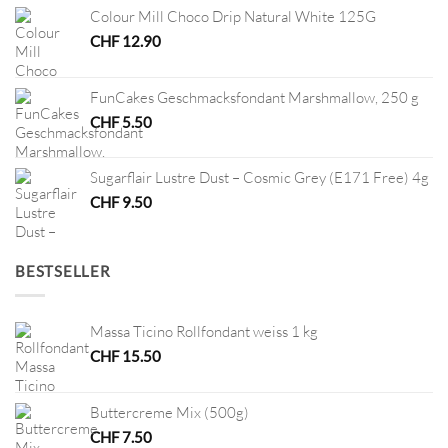
Colour Mill Choco Drip Natural White 125G
CHF
12.90
FunCakes Geschmacksfondant Marshmallow, 250 g
CHF
5.50
Sugarflair Lustre Dust – Cosmic Grey (E171 Free) 4g
CHF
9.50
BESTSELLER
Massa Ticino Rollfondant weiss 1 kg
CHF
15.50
Buttercreme Mix (500g)
CHF
7.50