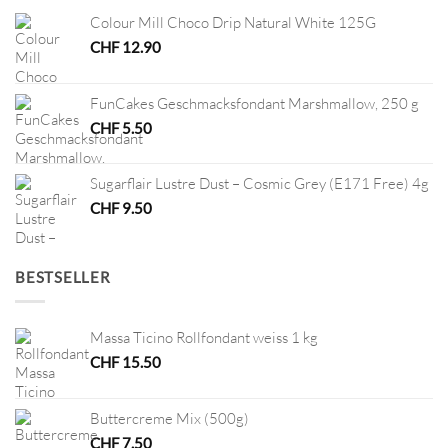
Colour Mill Choco Drip Natural White 125G
CHF
12.90
FunCakes Geschmacksfondant Marshmallow, 250 g
CHF
5.50
Sugarflair Lustre Dust – Cosmic Grey (E171 Free) 4g
CHF
9.50
BESTSELLER
Massa Ticino Rollfondant weiss 1 kg
CHF
15.50
Buttercreme Mix (500g)
CHF
7.50