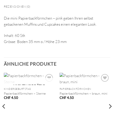
REZENSIONEN (0)
Die mini Papierbackförmchen – pink geben Ihren selbst
gebackenen Muffins und Cupcakes einen eleganten Look.
Inhalt: 60 Stk
Grösse: Boden 35 mm ø / Höhe 23 mm
ÄHNLICHE PRODUKTE
NICHT VORRÄTIG
KINDERGEBURTSTAG
PAPIERBACKFÖRMCHEN
Papierbackförmchen – Sterne
Papierbackförmchen – braun, mini
CHF
4.50
CHF
4.50