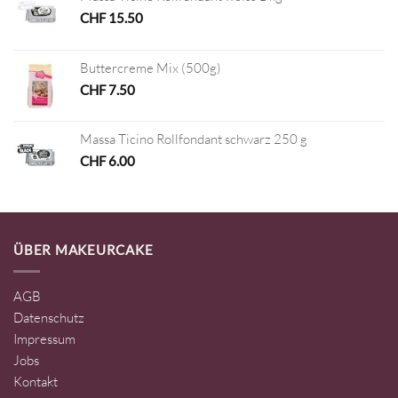
CHF
15.50
Buttercreme Mix (500g)
CHF
7.50
Massa Ticino Rollfondant schwarz 250 g
CHF
6.00
ÜBER MAKEURCAKE
AGB
Datenschutz
Impressum
Jobs
Kontakt