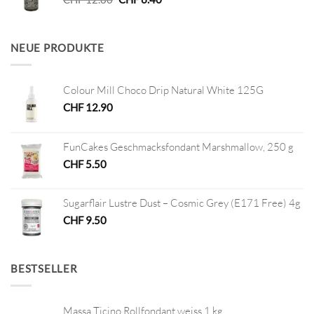
Preis
Preis
war:
ist:
CHF 12.80
CHF 6.40.
NEUE PRODUKTE
Colour Mill Choco Drip Natural White 125G
CHF
12.90
FunCakes Geschmacksfondant Marshmallow, 250 g
CHF
5.50
Sugarflair Lustre Dust – Cosmic Grey (E171 Free) 4g
CHF
9.50
BESTSELLER
Massa Ticino Rollfondant weiss 1 kg