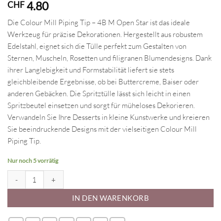
4.80
CHF
Die Colour Mill Piping Tip – 4B M Open Star ist das ideale
Werkzeug für präzise Dekorationen. Hergestellt aus robustem
Edelstahl, eignet sich die Tülle perfekt zum Gestalten von
Sternen, Muscheln, Rosetten und filigranen Blumendesigns. Dank
ihrer Langlebigkeit und Formstabilität liefert sie stets
gleichbleibende Ergebnisse, ob bei Buttercreme, Baiser oder
anderen Gebäcken. Die Spritztülle lässt sich leicht in einen
Spritzbeutel einsetzen und sorgt für müheloses Dekorieren.
Verwandeln Sie Ihre Desserts in kleine Kunstwerke und kreieren
Sie beeindruckende Designs mit der vielseitigen Colour Mill
Piping Tip.
Nur noch 5 vorrätig
Colour Mill Spritztülle 2E Menge
IN DEN WARENKORB