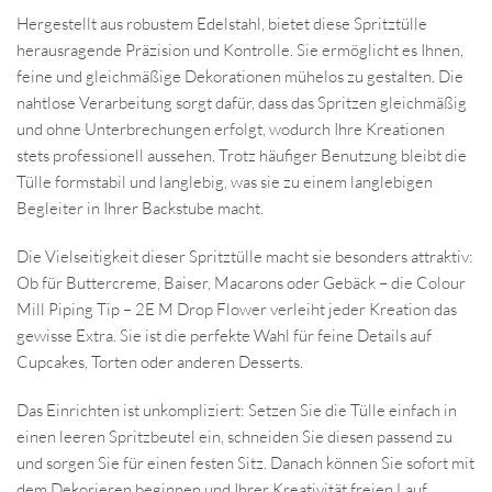
Hergestellt aus robustem Edelstahl, bietet diese Spritztülle
herausragende Präzision und Kontrolle. Sie ermöglicht es Ihnen,
feine und gleichmäßige Dekorationen mühelos zu gestalten. Die
nahtlose Verarbeitung sorgt dafür, dass das Spritzen gleichmäßig
und ohne Unterbrechungen erfolgt, wodurch Ihre Kreationen
stets professionell aussehen. Trotz häufiger Benutzung bleibt die
Tülle formstabil und langlebig, was sie zu einem langlebigen
Begleiter in Ihrer Backstube macht.
Die Vielseitigkeit dieser Spritztülle macht sie besonders attraktiv:
Ob für Buttercreme, Baiser, Macarons oder Gebäck – die Colour
Mill Piping Tip – 2E M Drop Flower verleiht jeder Kreation das
gewisse Extra. Sie ist die perfekte Wahl für feine Details auf
Cupcakes, Torten oder anderen Desserts.
Das Einrichten ist unkompliziert: Setzen Sie die Tülle einfach in
einen leeren Spritzbeutel ein, schneiden Sie diesen passend zu
und sorgen Sie für einen festen Sitz. Danach können Sie sofort mit
dem Dekorieren beginnen und Ihrer Kreativität freien Lauf