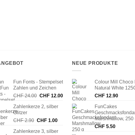
 ANGEBOT
NEUE PRODUKTE
Fun Fonts - Stempelset
Colour Mill Choco 
Zahlen und Zeichen
Natural White 125
Ursprünglicher
Aktueller
CHF
24.00
CHF
12.00
CHF
12.90
Preis
Preis
Zahlenkerze 2, silber
FunCakes
war:
ist:
Glitzer
Geschmacksfonda
CHF 24.00
CHF 12.00.
Marshmallow, 250
Ursprünglicher
Aktueller
CHF
2.90
CHF
1.00
Preis
Preis
CHF
5.50
Zahlenkerze 3, silber
war:
ist: