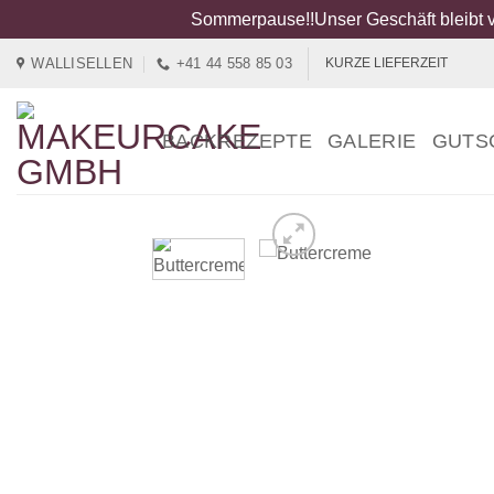
Sommerpause!!Unser Geschäft bleibt v
Zum
WALLISELLEN
+41 44 558 85 03
KURZE LIEFERZEIT
Inhalt
springen
BACKREZEPTE
GALERIE
GUTS