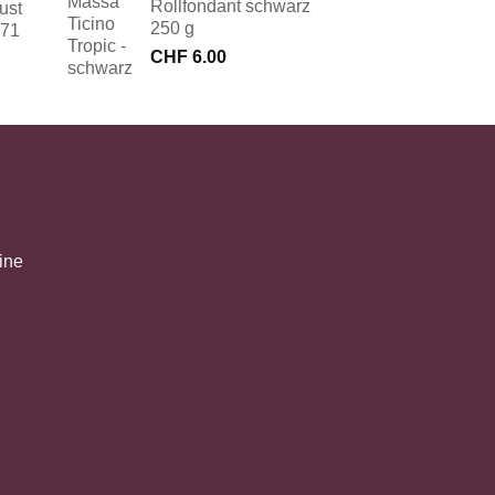
Rollfondant schwarz
ust
250 g
171
CHF
6.00
ine