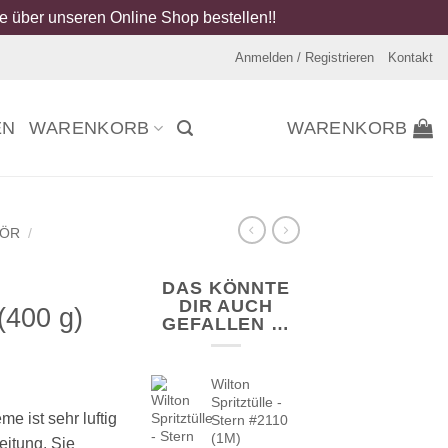
 über unseren Online Shop bestellen!!
Anmelden / Registrieren
Kontakt
EN
WARENKORB
WARENKORB
HÖR
/
DAS KÖNNTE
DIR AUCH
(400 g)
GEFALLEN …
Wilton
Spritztülle -
e ist sehr luftig
Stern #2110
(1M)
eitung. Sie