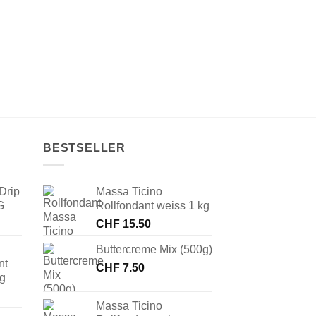
BESTSELLER
Drip
Massa Ticino
G
Rollfondant weiss 1 kg
CHF
15.50
Buttercreme Mix (500g)
nt
CHF
7.50
 g
Massa Ticino