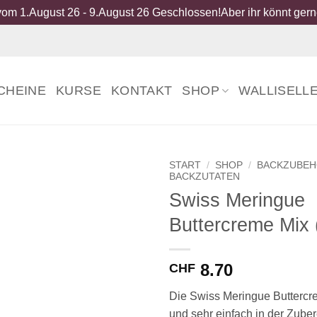
om 1.August 26 - 9.August 26 Geschlossen!Aber ihr könnt gerne
CHEINE
KURSE
KONTAKT
SHOP
WALLISELL
START
/
SHOP
/
BACKZUBE
BACKZUTATEN
Swiss Meringue
Buttercreme Mix 
8.70
CHF
Die Swiss Meringue Buttercrem
und sehr einfach in der Zuber