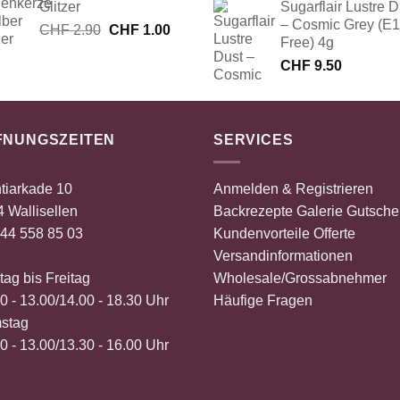
Glitzer
Sugarflair Lustre D
CHF 2.90
CHF 1.00.
– Cosmic Grey (E
Ursprünglicher
Aktueller
CHF
2.90
CHF
1.00
Free) 4g
Preis
Preis
CHF
9.50
war:
ist:
CHF 2.90
CHF 1.00.
FNUNGSZEITEN
SERVICES
tiarkade 10
Anmelden & Registrieren
 Wallisellen
Backrezepte
Galerie
Gutsche
44 558 85 03
Kundenvorteile
Offerte
Versandinformationen
ag bis Freitag
Wholesale/Grossabnehmer
0 - 13.00/14.00 - 18.30 Uhr
Häufige Fragen
stag
0 - 13.00/13.30 - 16.00 Uhr