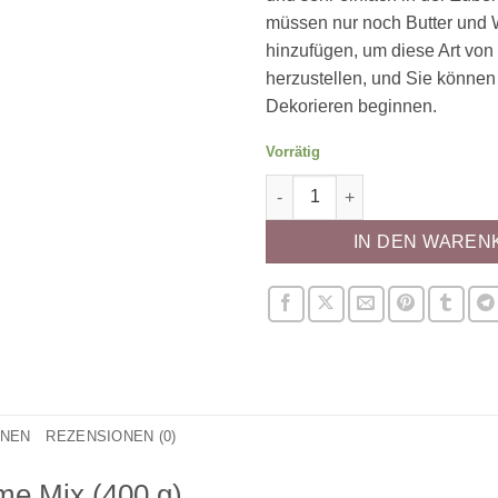
müssen nur noch Butter und
hinzufügen, um diese Art von
herzustellen, und Sie können
Dekorieren beginnen.
Vorrätig
Swiss Meringue Buttercreme M
IN DEN WAREN
ONEN
REZENSIONEN (0)
me Mix (400 g)