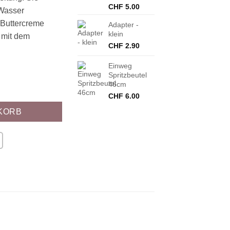
CHF
5.00
 Wasser
 Buttercreme
Adapter -
klein
 mit dem
CHF
2.90
Einweg
Spritzbeutel
46cm
ix (400 g) Menge
CHF
6.00
KORB