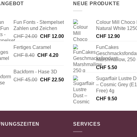
 ANGEBOT
NEUE PRODUKTE
Fun Fonts - Stempelset
Colour Mill Choco 
Zahlen und Zeichen
Natural White 125
Ursprünglicher
Aktueller
CHF
24.00
CHF
12.00
CHF
12.90
Preis
Preis
Fertiges Caramel
FunCakes
war:
ist:
Geschmacksfonda
Ursprünglicher
Aktueller
CHF
8.40
CHF
CHF 24.00
4.20
CHF 12.00.
Marshmallow, 250
Preis
Preis
CHF
5.50
war:
ist:
Backform - Hase 3D
CHF 8.40
CHF 4.20.
Sugarflair Lustre D
Ursprünglicher
Aktueller
CHF
45.00
CHF
22.50
– Cosmic Grey (E
Preis
Preis
Free) 4g
war:
ist:
CHF 45.00
CHF 22.50.
CHF
9.50
FNUNGSZEITEN
SERVICES