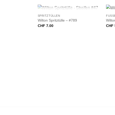
+
+
NICHT VORRÄTIG
SPRITZTÜLLEN
FUSS
Wilton Spritztülle – #789
Wilto
CHF
7.00
CHF
– Stern #18