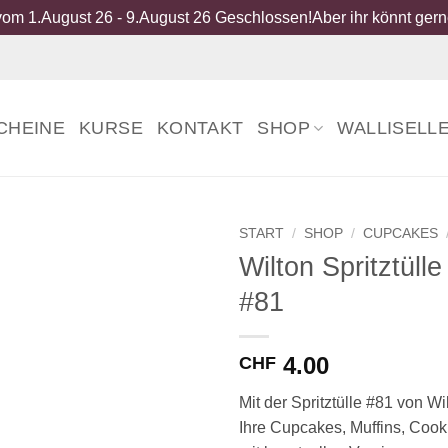
om 1.August 26 - 9.August 26 Geschlossen!Aber ihr könnt gerne
CHEINE
KURSE
KONTAKT
SHOP
WALLISELL
START
/
SHOP
/
CUPCAKES
Wilton Spritztülle
#81
4.00
CHF
Mit der Spritztülle #81 von W
Ihre Cupcakes, Muffins, Cook