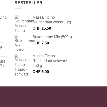
BESTSELLER
Drip
Massa Ticino
G
Rollfondant weiss 1 kg
CHF
15.50
Buttercreme Mix (500g)
nt
CHF
7.50
 g
Massa Ticino
Rollfondant schwarz
ust
250 g
171
CHF
6.00