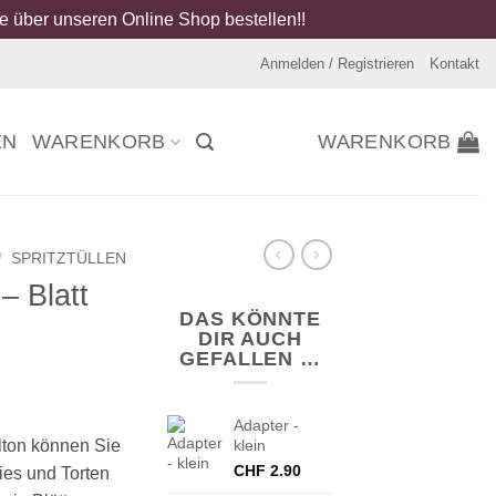
 über unseren Online Shop bestellen!!
Anmelden / Registrieren
Kontakt
EN
WARENKORB
WARENKORB
/
SPRITZTÜLLEN
 – Blatt
DAS KÖNNTE
DIR AUCH
GEFALLEN …
Adapter -
ilton können Sie
klein
CHF
2.90
ies und Torten