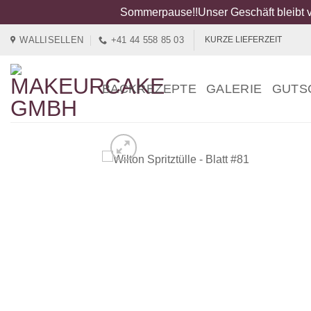
Sommerpause!!Unser Geschäft bleibt v
Zum
WALLISELLEN
+41 44 558 85 03
KURZE LIEFERZEIT
Inhalt
springen
BACKREZEPTE
GALERIE
GUTS