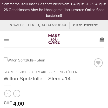
Sommerpause!!Unser Geschäft bleibt vom 1.August 26 - 9.August
26 Geschlossen!Aber ihr könnt gerne über unseren Online Shop
bestellen!!
Zum
WALLISELLEN
+41 44 558 85 03
KURZE LIEFERZEIT
Inhalt
springen
START
/
SHOP
/
CUPCAKES
/
SPRITZTÜLLEN
Wilton Spritztülle – Stern #14
4.00
CHF