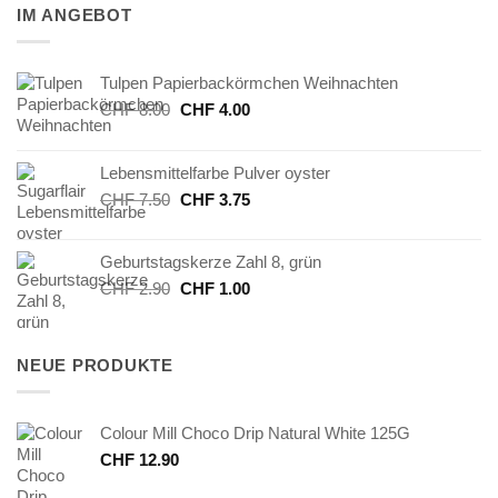
IM ANGEBOT
Tulpen Papierbackörmchen Weihnachten
Ursprünglicher
Aktueller
CHF
8.00
CHF
4.00
Preis
Preis
war:
ist:
Lebensmittelfarbe Pulver oyster
CHF 8.00
CHF 4.00.
Ursprünglicher
Aktueller
CHF
7.50
CHF
3.75
Preis
Preis
war:
ist:
Geburtstagskerze Zahl 8, grün
CHF 7.50
CHF 3.75.
Ursprünglicher
Aktueller
CHF
2.90
CHF
1.00
Preis
Preis
war:
ist:
CHF 2.90
CHF 1.00.
NEUE PRODUKTE
Colour Mill Choco Drip Natural White 125G
CHF
12.90