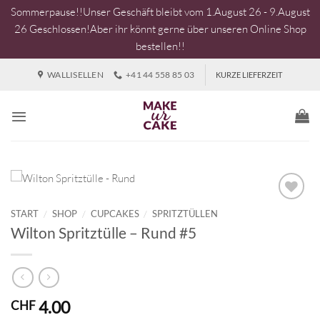
Sommerpause!!Unser Geschäft bleibt vom 1.August 26 - 9.August
26 Geschlossen!Aber ihr könnt gerne über unseren Online Shop
bestellen!!
Zum
WALLISELLEN
+41 44 558 85 03
KURZE LIEFERZEIT
Inhalt
springen
START
/
SHOP
/
CUPCAKES
/
SPRITZTÜLLEN
Wilton Spritztülle – Rund #5
4.00
CHF