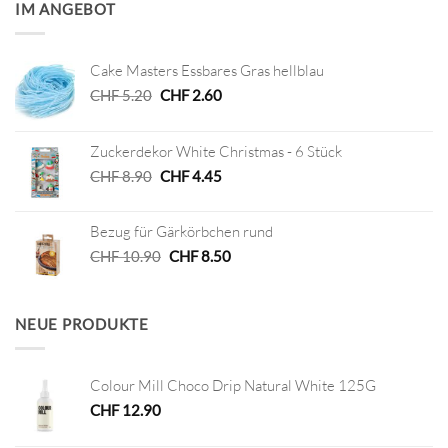
IM ANGEBOT
Cake Masters Essbares Gras hellblau
Ursprünglicher
Aktueller
CHF
5.20
CHF
2.60
Preis
Preis
war:
ist:
Zuckerdekor White Christmas - 6 Stück
CHF 5.20
CHF 2.60.
Ursprünglicher
Aktueller
CHF
8.90
CHF
4.45
Preis
Preis
war:
ist:
Bezug für Gärkörbchen rund
CHF 8.90
CHF 4.45.
Ursprünglicher
Aktueller
CHF
10.90
CHF
8.50
Preis
Preis
war:
ist:
CHF 10.90
CHF 8.50.
NEUE PRODUKTE
Colour Mill Choco Drip Natural White 125G
CHF
12.90