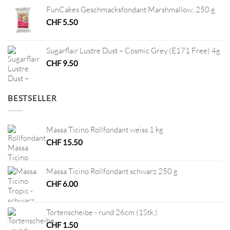
FunCakes Geschmacksfondant Marshmallow, 250 g
CHF
5.50
Sugarflair Lustre Dust – Cosmic Grey (E171 Free) 4g
CHF
9.50
BESTSELLER
Massa Ticino Rollfondant weiss 1 kg
CHF
15.50
Massa Ticino Rollfondant schwarz 250 g
CHF
6.00
Tortenscheibe - rund 26cm (1Stk.)
CHF
1.50