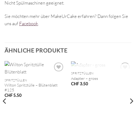
Nicht Spülmaschinen geeignet.
Sie möchten mehr über MakeUrCake erfahren? Dann folgen Sie
uns auf
Facebook
.
ÄHNLICHE PRODUKTE
NICHT VORRÄTIG
SPRITZTÜLLEN
Adapter – gross
SPRITZTÜLLEN
CHF
3.50
Wilton Spritztülle – Blütenblatt
#125
CHF
5.50