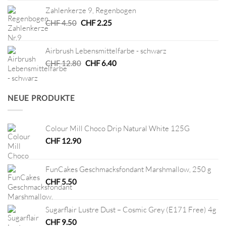
war:
ist:
Zahlenkerze 9, Regenbogen
CHF 2.90
CHF 1.00.
Ursprünglicher
Aktueller
CHF
4.50
CHF
2.25
Preis
Preis
war:
ist:
Airbrush Lebensmittelfarbe - schwarz
CHF 4.50
CHF 2.25.
Ursprünglicher
Aktueller
CHF
12.80
CHF
6.40
Preis
Preis
war:
ist:
CHF 12.80
CHF 6.40.
NEUE PRODUKTE
Colour Mill Choco Drip Natural White 125G
CHF
12.90
FunCakes Geschmacksfondant Marshmallow, 250 g
CHF
5.50
Sugarflair Lustre Dust – Cosmic Grey (E171 Free) 4g
CHF
9.50