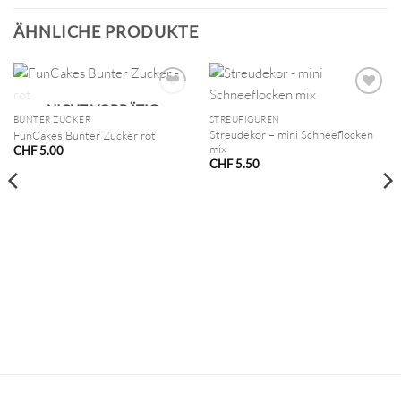
ÄHNLICHE PRODUKTE
NICHT VORRÄTIG
BUNTER ZUCKER
STREUFIGUREN
Streudekor – mini Schneeflocken
FunCakes Bunter Zucker rot
mix
CHF
5.00
CHF
5.50