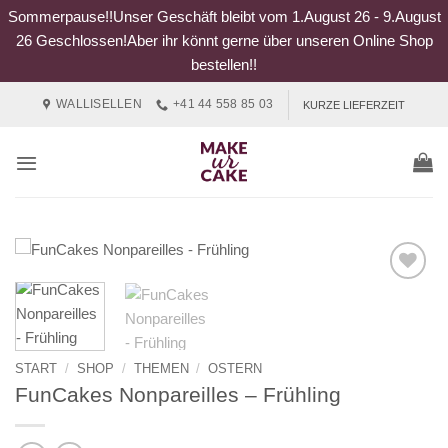
Sommerpause!!Unser Geschäft bleibt vom 1.August 26 - 9.August
26 Geschlossen!Aber ihr könnt gerne über unseren Online Shop
bestellen!!
Zum
WALLISELLEN
+41 44 558 85 03
KURZE LIEFERZEIT
Inhalt
springen
START
/
SHOP
/
THEMEN
/
OSTERN
FunCakes Nonpareilles – Frühling