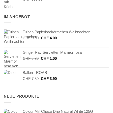
IM ANGEBOT
Tulpen Papierbackörmchen Weihnachten
Ursprünglicher
Aktueller
CHF
8.00
CHF
4.00
Preis
Preis
war:
ist:
Ginger Ray Servietten Marmor rosa
CHF 8.00
CHF 4.00.
Ursprünglicher
Aktueller
CHF
5.80
CHF
1.00
Preis
Preis
war:
ist:
Ballon - ROAR
CHF 5.80
CHF 1.00.
Ursprünglicher
Aktueller
CHF
7.80
CHF
3.90
Preis
Preis
war:
ist:
CHF 7.80
CHF 3.90.
NEUE PRODUKTE
Colour Mill Choco Drip Natural White 125G