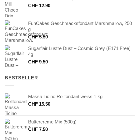
CHF
12.90
FunCakes Geschmacksfondant Marshmallow, 250
g
CHF
5.50
Sugarflair Lustre Dust – Cosmic Grey (E171 Free)
4g
CHF
9.50
BESTSELLER
Massa Ticino Rollfondant weiss 1 kg
CHF
15.50
Buttercreme Mix (500g)
CHF
7.50