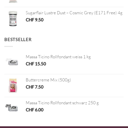
Sugarflair Lustre Dust – Cosmic Grey (E171 Free) 4g
CHF
9.50
BESTSELLER
Massa Ticino Rollfondant weiss 1 kg
CHF
15.50
Buttercreme Mix (500g)
CHF
7.50
Massa Ticino Rollfondant schwarz 250 g
CHF
6.00