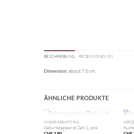
BESCHREIBUNG
REZENSIONEN (0)
Dimension:
about 7.5 cm.
ÄHNLICHE PRODUKTE
+
+
NICHT VORRÄTIG
KINDERGEBURTSTAG
KERZ
Geburtstagskerze Zahl 1, pink
Kuche
CHF
2.90
CHF