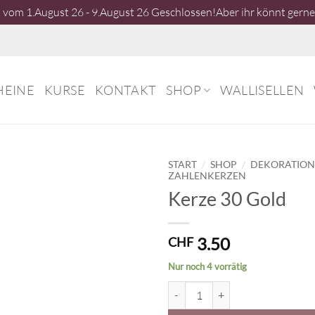
vom 1.August 26 - 9.August 26 Geschlossen!Aber ihr könnt gerne 
HEINE
KURSE
KONTAKT
SHOP
WALLISELLEN
/
/
START
SHOP
DEKORATIO
ZAHLENKERZEN
Kerze 30 Gold
3.50
CHF
Nur noch 4 vorrätig
Kerze 30 Gold Menge