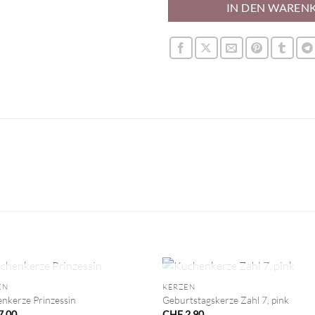
IN DEN WAREN
+
NICHT VORRÄTIG
NICHT VORRÄTIG
EN
KERZEN
nkerze Prinzessin
Geburtstagskerze Zahl 7, pink
7.00
CHF
2.90