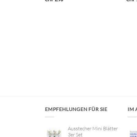
hl 9, blau
licher
Aktueller
0
Preis
ist:
0
CHF 1.00.
EMPFEHLUNGEN FÜR SIE
IM
Ausstecher Mini Blätter
3er Set