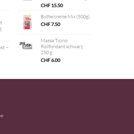
CHF
15.50
Buttercreme Mix (500g)
t
CHF
7.50
g
Massa Ticino
Rollfondant schwarz
ust –
250 g
CHF
6.00
ne