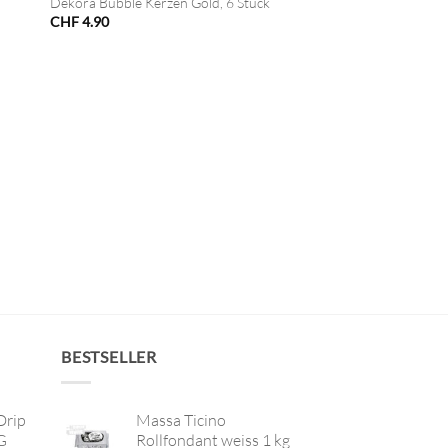
Dekora Bubble Kerzen Gold, 6 Stück
CHF
4.90
BESTSELLER
Drip
Massa Ticino
G
Rollfondant weiss 1 kg