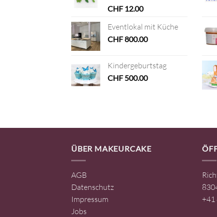
CHF
12.00
Eventlokal mit Küche
CHF
800.00
Kindergeburtstag
CHF
500.00
ÜBER MAKEURCAKE
ÖF
AGB
Rich
Datenschutz
8304
Impressum
+41 
Jobs