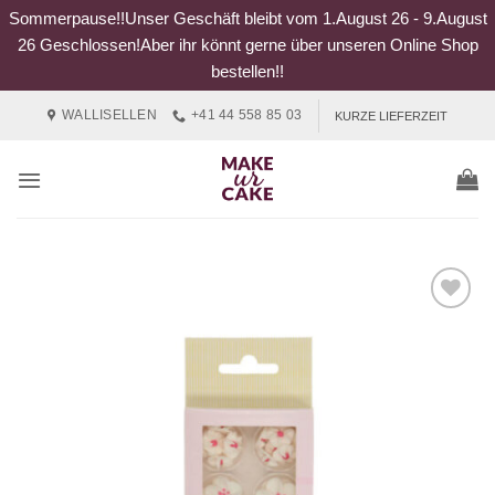
Sommerpause!!Unser Geschäft bleibt vom 1.August 26 - 9.August
26 Geschlossen!Aber ihr könnt gerne über unseren Online Shop
bestellen!!
Zum
WALLISELLEN
+41 44 558 85 03
KURZE LIEFERZEIT
Inhalt
springen