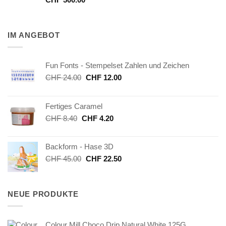
IM ANGEBOT
Fun Fonts - Stempelset Zahlen und Zeichen
Ursprünglicher
Aktueller
CHF
24.00
CHF
12.00
Preis
Preis
war:
ist:
Fertiges Caramel
CHF 24.00
CHF 12.00.
Ursprünglicher
Aktueller
CHF
8.40
CHF
4.20
Preis
Preis
war:
ist:
Backform - Hase 3D
CHF 8.40
CHF 4.20.
Ursprünglicher
Aktueller
CHF
45.00
CHF
22.50
Preis
Preis
war:
ist:
CHF 45.00
CHF 22.50.
NEUE PRODUKTE
Colour Mill Choco Drip Natural White 125G