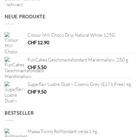
Preis
Preis
war:
ist:
CHF 12.80
CHF 6.40.
NEUE PRODUKTE
Colour Mill Choco Drip Natural White 125G
CHF
12.90
FunCakes Geschmacksfondant Marshmallow, 250 g
CHF
5.50
Sugarflair Lustre Dust – Cosmic Grey (E171 Free) 4g
CHF
9.50
BESTSELLER
Massa Ticino Rollfondant weiss 1 kg