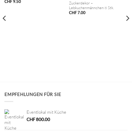
CHF
9.50
Zuckerdekor –
Lebkuchenmännchen 8 Stk.
CHF
7.00
EMPFEHLUNGEN FÜR SIE
Eventlokal mit Küche
CHF
800.00