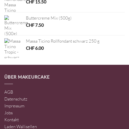
CHF
15.50
Buttercreme Mix (500g)
CHF
7.50
Massa Ticino Rollfondant schwarz 250 g
CHF
6.00
ÜBER MAKEURCAKE
AGB
Datenschutz
Impressum
Jobs
Kontakt
Laden Wallisellen