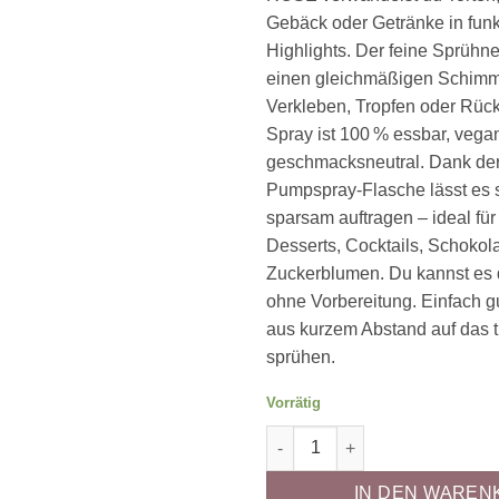
Gebäck oder Getränke in fun
Highlights. Der feine Sprühne
einen gleichmäßigen Schimm
Verkleben, Tropfen oder Rüc
Spray ist 100 % essbar, vega
geschmacksneutral. Dank der
Pumpspray-Flasche lässt es s
sparsam auftragen – ideal für 
Desserts, Cocktails, Schokol
Zuckerblumen. Du kannst es 
ohne Vorbereitung. Einfach g
aus kurzem Abstand auf das 
sprühen.
Vorrätig
Glitterspray Baby blau von R
IN DEN WAREN