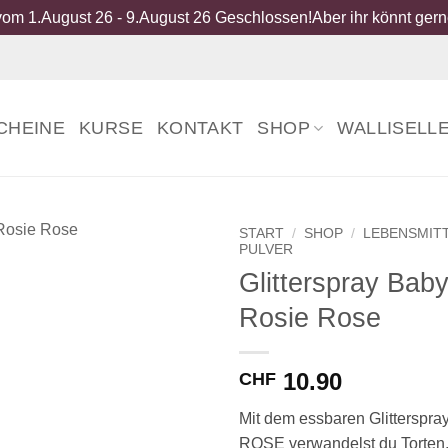
om 1.August 26 - 9.August 26 Geschlossen!Aber ihr könnt gerne
CHEINE
KURSE
KONTAKT
SHOP
WALLISELL
START
/
SHOP
/
LEBENSMIT
PULVER
Glitterspray Bab
Rosie Rose
10.90
CHF
Mit dem essbaren Glitterspr
ROSE verwandelst du Torten,