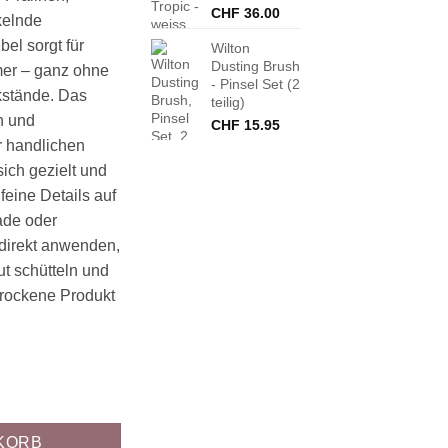
CHF
36.00
kelnde
bel sorgt für
Wilton
Dusting Brush
er – ganz ohne
- Pinsel Set (2
kstände. Das
teilig)
n und
CHF
15.95
 handlichen
ich gezielt und
feine Details auf
ade oder
direkt anwenden,
ut schütteln und
trockene Produkt
osie Rose Menge
KORB