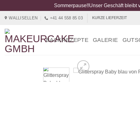
Sommerpause!!Unser Geschäft bleibt v
Zum
WALLISELLEN
+41 44 558 85 03
KURZE LIEFERZEIT
Inhalt
springen
BACKREZEPTE
GALERIE
GUTS