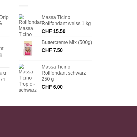
Drip
Massa Ticino
G
Rollfondant weiss 1 kg
CHF
15.50
Buttercreme Mix (500g)
nt
CHF
7.50
 g
Massa Ticino
Rollfondant schwarz
ust
250 g
171
CHF
6.00