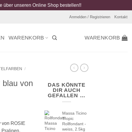
 über unseren Online Shop bestellen!!
Anmelden / Registrieren
Kontakt
EN
WARENKORB
WARENKORB
TELFARBEN
/
y blau von
DAS KÖNNTE
DIR AUCH
GEFALLEN …
Massa Ticino
Tropic
ay von ROSIE
Rollfondant -
weiss, 2.5kg
 Pralinen,