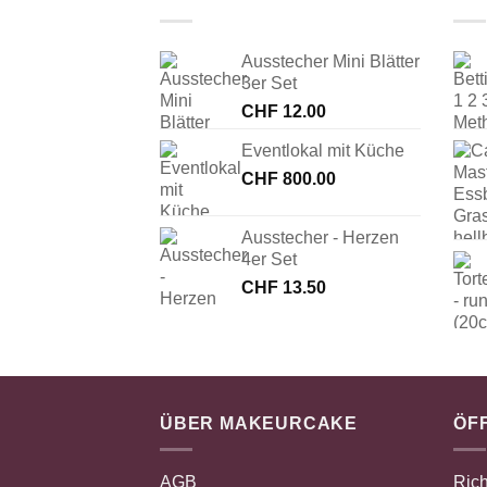
Ausstecher Mini Blätter
3er Set
CHF
12.00
Eventlokal mit Küche
CHF
800.00
Ausstecher - Herzen
4er Set
CHF
13.50
ÜBER MAKEURCAKE
ÖF
AGB
Rich