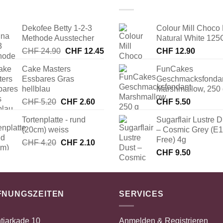
Dekofee Betty 1-2-3
Colour Mill Choco 
Methode Ausstecher
Natural White 125
Ursprünglicher
Aktueller
CHF
24.90
CHF
12.45
CHF
12.90
Preis
Preis
Cake Masters
FunCakes
war:
ist:
Essbares Gras
Geschmacksfonda
CHF 24.90
CHF 12.45.
hellblau
Marshmallow, 250
Ursprünglicher
Aktueller
CHF
5.20
CHF
2.60
CHF
5.50
Preis
Preis
Tortenplatte - rund
Sugarflair Lustre D
war:
ist:
(20cm) weiss
– Cosmic Grey (E
CHF 5.20
CHF 2.60.
Free) 4g
Ursprünglicher
Aktueller
CHF
4.20
CHF
2.10
Preis
Preis
CHF
9.50
war:
ist:
CHF 4.20
CHF 2.10.
FNUNGSZEITEN
SERVICES
tiarkade 10
Anmelden & Registrieren