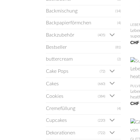
Backmischung
(14)
+
Backpapierförmchen
(4)
LEBE
Leben
Backzubehör
(405)
supe
CHF
Bestseller
(81)
buttercream
(2)
Cake Pops
(72)
+
Cakes
(660)
PULV
Leben
Cookies
(384)
heat
CHF
Cremefüllung
(4)
Cupcakes
(220)
+
Dekorationen
(722)
GLIT