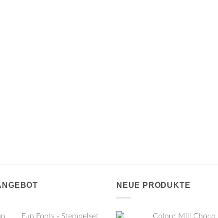
 ANGEBOT
NEUE PRODUKTE
Fun Fonts - Stempelset
Colour Mill Choco