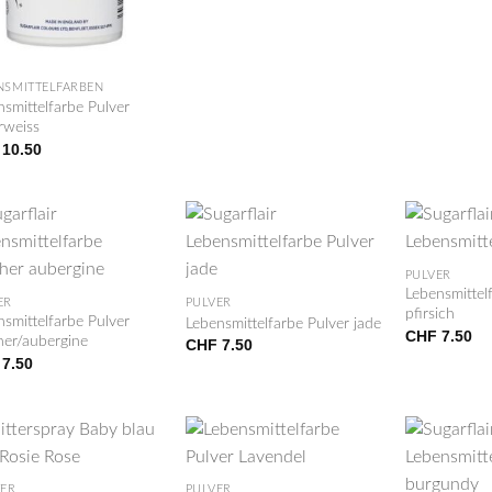
NSMITTELFARBEN
smittelfarbe Pulver
rweiss
10.50
+
+
PULVER
Lebensmittel
ER
PULVER
pfirsich
smittelfarbe Pulver
Lebensmittelfarbe Pulver jade
CHF
7.50
her/aubergine
CHF
7.50
7.50
+
+
TER
PULVER