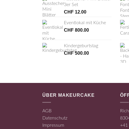
3er Set
CHF
12.00
Eventlokal mit Küche
CHF
800.00
Kindergeburtstag
CHF
500.00
ÜBER MAKEURCAKE
ÖF
AGB
Rich
Datenschutz
8304
Impressum
+41 