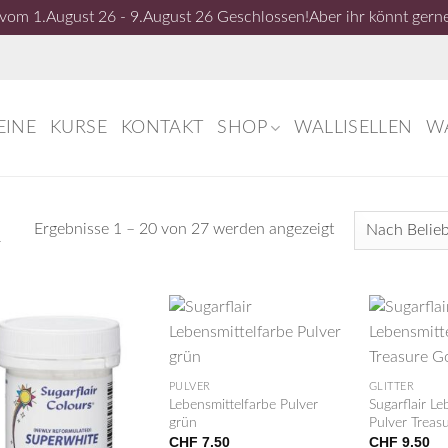
om 1.August 26 - 9.August 26 Geschlossen!Aber ihr könnt gerne
EINE
KURSE
KONTAKT
SHOP
WALLISELLEN
W
Nach
Ergebnisse 1 – 20 von 27 werden angezeigt
T
Beliebtheit
sortiert
+
+
PULVER
GLITTER
Lebensmittelfarbe Pulver
Sugarflair Le
grün
Pulver Treas
CHF
7.50
CHF
9.50