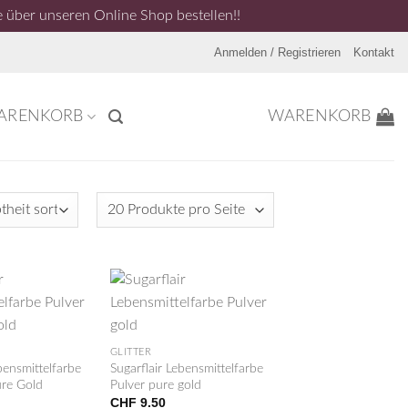
 über unseren Online Shop bestellen!!
Anmelden / Registrieren
Kontakt
ARENKORB
WARENKORB
+
GLITTER
bensmittelfarbe
Sugarflair Lebensmittelfarbe
ure Gold
Pulver pure gold
CHF
9.50