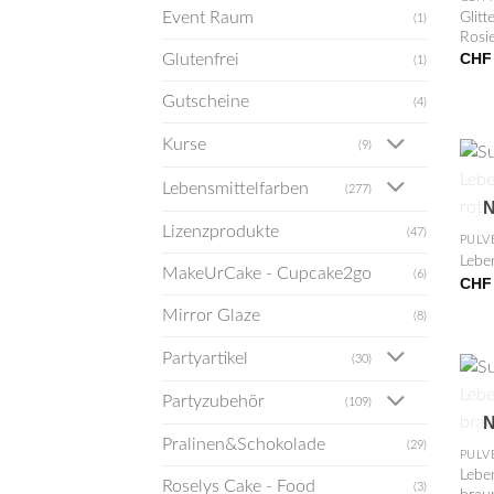
Glitt
Event Raum
(1)
Rosi
CHF
Glutenfrei
(1)
Gutscheine
(4)
Kurse
(9)
Lebensmittelfarben
(277)
+
N
Lizenzprodukte
(47)
PULV
Leben
MakeUrCake - Cupcake2go
(6)
CHF
Mirror Glaze
(8)
Partyartikel
(30)
Partyzubehör
(109)
+
N
Pralinen&Schokolade
(29)
PULV
Leben
Roselys Cake - Food
(3)