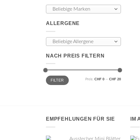
Beliebige Marken
ALLERGENE
Beliebige Allergene
NACH PREIS FILTERN
Min.
Max.
CHF 0
CHF 20
Preis:
—
FILTER
Preis
Preis
EMPFEHLUNGEN FÜR SIE
IM
Ausstecher Mini Blätter