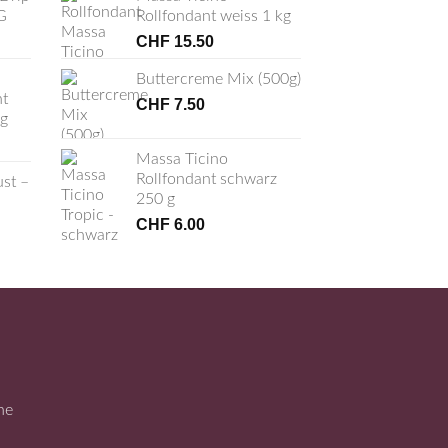
G
Rollfondant weiss 1 kg
CHF
15.50
Buttercreme Mix (500g)
t
CHF
7.50
 g
Massa Ticino
Rollfondant schwarz
ust –
250 g
CHF
6.00
ne