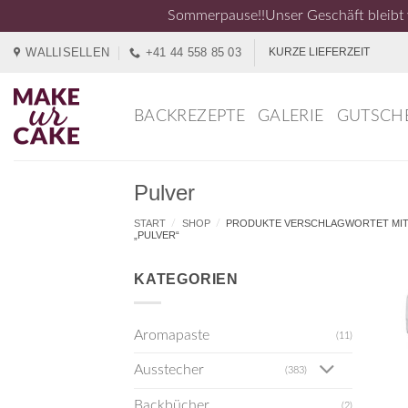
Sommerpause!!Unser Geschäft bleibt v
Zum
WALLISELLEN
+41 44 558 85 03
KURZE LIEFERZEIT
Inhalt
springen
BACKREZEPTE
GALERIE
GUTSCH
Pulver
START
SHOP
PRODUKTE VERSCHLAGWORTET MI
/
/
„PULVER“
KATEGORIEN
Aromapaste
(11)
Ausstecher
(383)
Backbücher
(2)