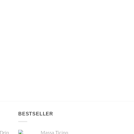
BESTSELLER
 Drip
Massa Ticino