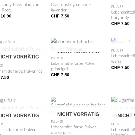
erspray Baby blau von
Craft dusting colour –
PULVER
e Rose
lavender
Lebensmittel
10.90
CHF
7.50
burgundy
CHF
7.50
+
+
NICHT
PULVER
NICHT VORRÄTIG
Lebensmittel
ICHT VORRÄTIG
PULVER
weiss
Lebensmittelfarbe Pulver
ER
CHF
7.50
primelgelb
smittelfarbe Pulver rot
CHF
7.50
7.50
+
+
NICHT VORRÄTIG
ICHT VORRÄTIG
NICHT
PULVER
ER
PULVER
Lebensmittelfarbe Pulver
smittelfarbe Pulver
Lebensmittel
dusky pink