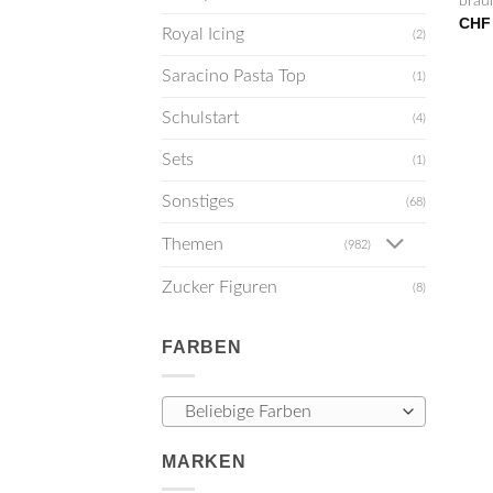
brau
CHF
Royal Icing
(2)
Saracino Pasta Top
(1)
Schulstart
(4)
Sets
(1)
Sonstiges
(68)
Themen
(982)
Zucker Figuren
(8)
FARBEN
Beliebige Farben
MARKEN