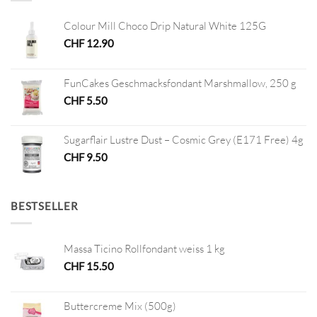
Colour Mill Choco Drip Natural White 125G
CHF
12.90
FunCakes Geschmacksfondant Marshmallow, 250 g
CHF
5.50
Sugarflair Lustre Dust – Cosmic Grey (E171 Free) 4g
CHF
9.50
BESTSELLER
Massa Ticino Rollfondant weiss 1 kg
CHF
15.50
Buttercreme Mix (500g)