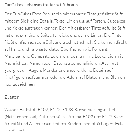
FunCakes Lebensmittelfarbstift braun
Der FunCakes Food Pen ist ein mit essbarer Tinte gefüllter Stift,
mit dem Sie kleine Details, Texte, Linien u.a. auf Torten, Cupcakes
und Kekse auftragen können. Der mit essbarer Tinte gefüllte Stift
hat eine praktische Spitze für dicke und dünne Linien. Die Tinte
fließt einfach aus dem Stift und trocknet schnell. Sie können direkt
auf harte und halbharte glatte Oberflächen wie Fondant,
Marzipan und Gumpaste zeichnen. Ideal um Ihre Leckereien mit
Nachrichten, Namen oder Daten zu personalisieren. Auch gut
geeignet um Augen, Münder und andere kleine Details auf
Knetfiguren aufzumalen oder die Adern auf Blättern und Blumen
nachzuzeichnen.
Zutaten:
Wasser, Farbstoff E102, E122, E133, Konservierungsmittel
(Natriumbenzoat), Citronensäure, Aroma. E102 und E122 Kann
Aktivität und Aufmerksamkeit bei Kindern beeinträchtigen. Halal-
zertifiziert.