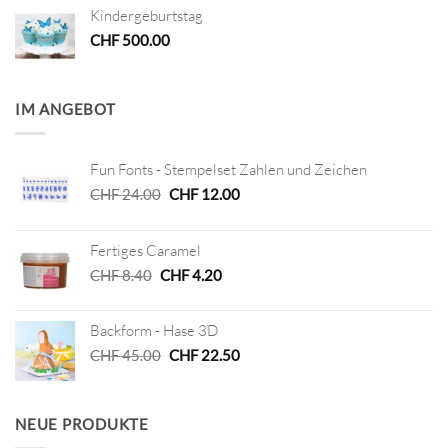
Kindergeburtstag
CHF
500.00
IM ANGEBOT
Fun Fonts - Stempelset Zahlen und Zeichen
Ursprünglicher
Aktueller
CHF
24.00
CHF
12.00
Preis
Preis
war:
ist:
Fertiges Caramel
CHF 24.00
CHF 12.00.
Ursprünglicher
Aktueller
CHF
8.40
CHF
4.20
Preis
Preis
war:
ist:
Backform - Hase 3D
CHF 8.40
CHF 4.20.
Ursprünglicher
Aktueller
CHF
45.00
CHF
22.50
Preis
Preis
war:
ist:
CHF 45.00
CHF 22.50.
NEUE PRODUKTE