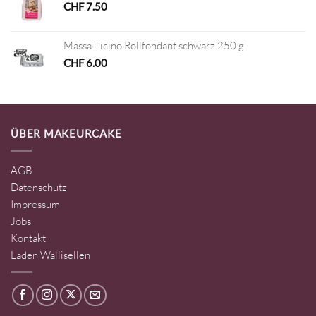
CHF
7.50
Massa Ticino Rollfondant schwarz 250 g
CHF
6.00
ÜBER MAKEURCAKE
AGB
Datenschutz
Impressum
Jobs
Kontakt
Laden Wallisellen