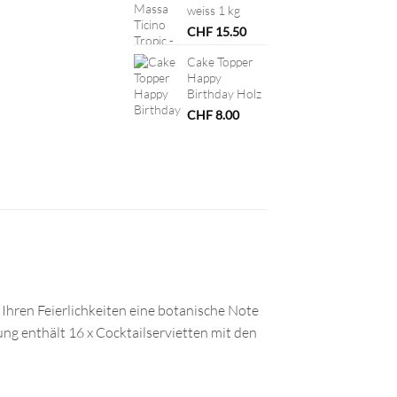
weiss 1 kg
CHF
15.50
Cake Topper
Happy
Birthday Holz
CHF
8.00
e Ihren Feierlichkeiten eine botanische Note
g enthält 16 x Cocktailservietten mit den