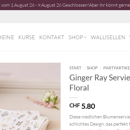
vom 1.August 26 - 9.August 26 Geschlossen!Aber ihr könnt gerne 
HEINE
KURSE
KONTAKT
SHOP
WALLISELLEN
/
/
START
SHOP
PARTYARTIKE
Ginger Ray Servi
Floral
5.80
CHF
Diese niedlichen Blumenservie
schlichtes Design, das perfekt 