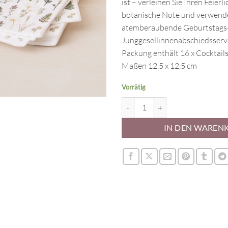
ist – verleihen Sie Ihren Feierl
botanische Note und verwenden
atemberaubende Geburtstags-
Junggesellinnenabschiedsservi
Packung enthält 16 x Cocktail
Maßen 12,5 x 12,5 cm
Vorrätig
Ginger Ray Servietten Floral Men
IN DEN WAREN