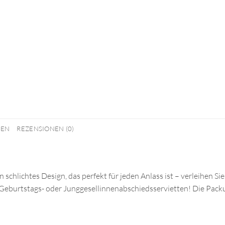
NEN
REZENSIONEN (0)
schlichtes Design, das perfekt für jeden Anlass ist – verleihen Si
eburtstags- oder Junggesellinnenabschiedsservietten! Die Packun