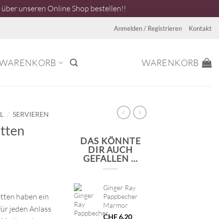
über unseren Online Shop bestellen!!
Anmelden / Registrieren
Kontakt
WARENKORB
WARENKORB
/
L
SERVIEREN
etten
DAS KÖNNTE
DIR AUCH
GEFALLEN …
Ginger Ray
tten haben ein
Pappbecher
Marmor
für jeden Anlass
CHF
6.20