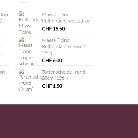
Drip
Massa Ticino
G
Rollfondant weiss 1 kg
CHF
15.50
Massa Ticino
t
Rollfondant schwarz
g
250 g
CHF
6.00
ust –
Tortenscheibe - rund
26cm (1Stk.)
CHF
1.50