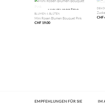
+
DEKO
NICHT VORRÄTIG
Zucke
BLUMEN & BLÜTEN
CHF
Mini Rosen Blumen Bouquet Pink
CHF
19.00
VORRÄTIG
ss, 0.8mm
EMPFEHLUNGEN FÜR SIE
IM