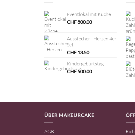
Eventlokal mit Küche
CHF
800.00
Ausstecher - Herzen 4er
Set
CHF
13.50
Kindergeburtstag
CHF
500.00
ÜBER MAKEURCAKE
ÖF
AGB
Rich