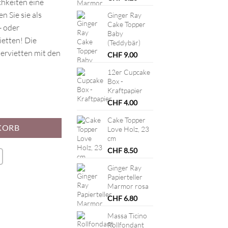
ichkeiten eine
 Sie sie als
Ginger Ray
Cake Topper
 oder
Baby
etten! Die
(Teddybär)
servietten mit den
CHF
9.00
12er Cupcake
Box -
Kraftpapier
ge
CHF
4.00
Cake Topper
KORB
Love Holz, 23
cm
CHF
8.50
Ginger Ray
Papierteller
Marmor rosa
CHF
6.80
Massa Ticino
Rollfondant