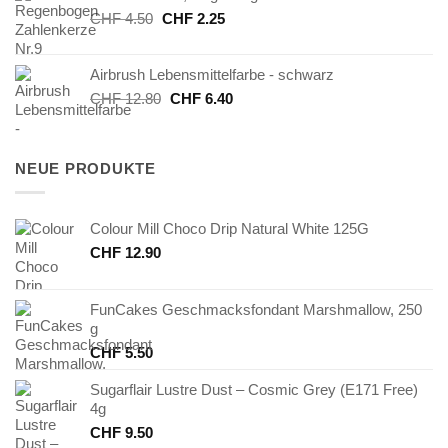
Ursprünglicher
Aktueller
CHF
4.50
CHF
2.25
Preis
Preis
war:
ist:
Airbrush Lebensmittelfarbe - schwarz
CHF 4.50
CHF 2.25.
Ursprünglicher
Aktueller
CHF
12.80
CHF
6.40
Preis
Preis
war:
ist:
CHF 12.80
CHF 6.40.
NEUE PRODUKTE
Colour Mill Choco Drip Natural White 125G
CHF
12.90
FunCakes Geschmacksfondant Marshmallow, 250
g
CHF
5.50
Sugarflair Lustre Dust – Cosmic Grey (E171 Free)
4g
CHF
9.50