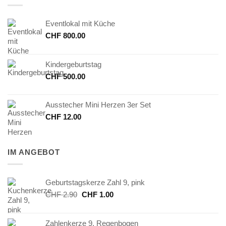
Eventlokal mit Küche
CHF
800.00
Kindergeburtstag
CHF
500.00
Ausstecher Mini Herzen 3er Set
CHF
12.00
IM ANGEBOT
Geburtstagskerze Zahl 9, pink
Ursprünglicher
Aktueller
CHF
2.90
CHF
1.00
Preis
Preis
war:
ist:
Zahlenkerze 9, Regenbogen
CHF 2.90
CHF 1.00.