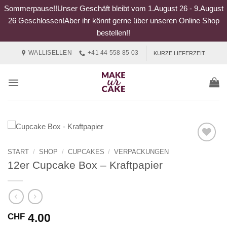
Sommerpause!!Unser Geschäft bleibt vom 1.August 26 - 9.August
26 Geschlossen!Aber ihr könnt gerne über unseren Online Shop
bestellen!!
Zum
WALLISELLEN
+41 44 558 85 03
KURZE LIEFERZEIT
Inhalt
springen
START
/
SHOP
/
CUPCAKES
/
VERPACKUNGEN
12er Cupcake Box – Kraftpapier
4.00
CHF