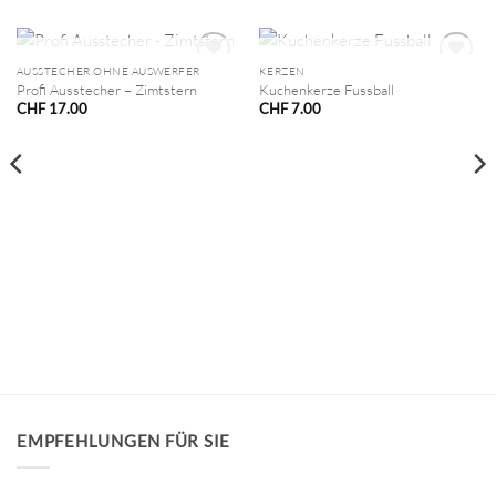
NICHT VORRÄTIG
NICHT VORRÄTIG
AUSSTECHER OHNE AUSWERFER
KERZEN
Profi Ausstecher – Zimtstern
Kuchenkerze Fussball
CHF
17.00
CHF
7.00
EMPFEHLUNGEN FÜR SIE