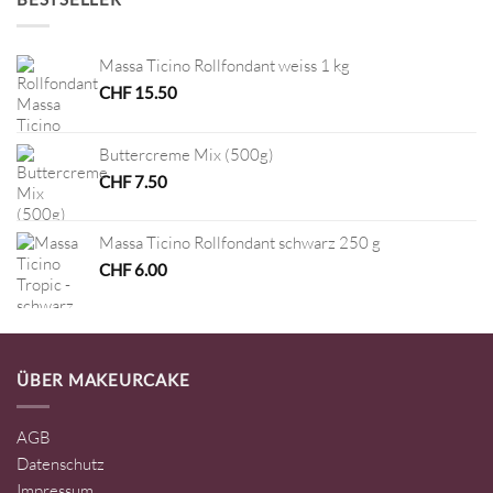
Massa Ticino Rollfondant weiss 1 kg
CHF
15.50
Buttercreme Mix (500g)
CHF
7.50
Massa Ticino Rollfondant schwarz 250 g
CHF
6.00
ÜBER MAKEURCAKE
AGB
Datenschutz
Impressum