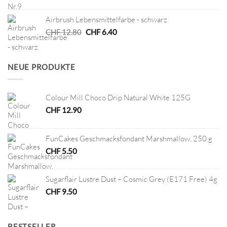
Preis
Preis
war:
ist:
Airbrush Lebensmittelfarbe - schwarz
CHF 4.50
CHF 2.25.
Ursprünglicher
Aktueller
CHF
12.80
CHF
6.40
Preis
Preis
war:
ist:
CHF 12.80
CHF 6.40.
NEUE PRODUKTE
Colour Mill Choco Drip Natural White 125G
CHF
12.90
FunCakes Geschmacksfondant Marshmallow, 250 g
CHF
5.50
Sugarflair Lustre Dust – Cosmic Grey (E171 Free) 4g
CHF
9.50
BESTSELLER