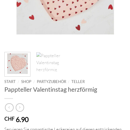
START
/
SHOP
/
PARTYZUBEHÖR
/
TELLER
Pappteller Valentinstag herzförmig
6.90
CHF
Servieren Sie romantische Leckereien auf diesen entzückenden