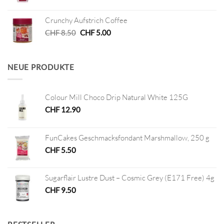
Preis
Preis
war:
ist:
Crunchy Aufstrich Coffee
CHF 12.50
CHF 6.25.
Ursprünglicher
Aktueller
CHF
8.50
CHF
5.00
Preis
Preis
war:
ist:
CHF 8.50
CHF 5.00.
NEUE PRODUKTE
Colour Mill Choco Drip Natural White 125G
CHF
12.90
FunCakes Geschmacksfondant Marshmallow, 250 g
CHF
5.50
Sugarflair Lustre Dust – Cosmic Grey (E171 Free) 4g
CHF
9.50