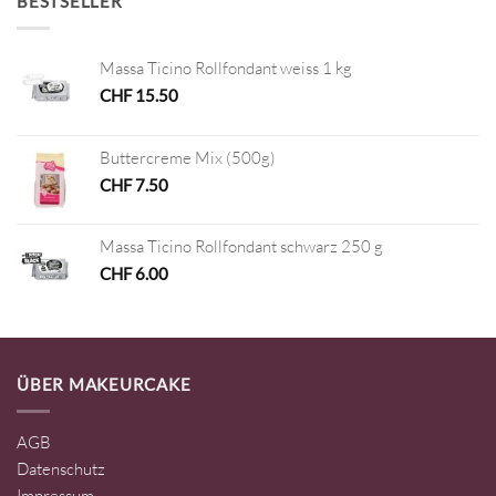
BESTSELLER
Massa Ticino Rollfondant weiss 1 kg
CHF
15.50
Buttercreme Mix (500g)
CHF
7.50
Massa Ticino Rollfondant schwarz 250 g
CHF
6.00
ÜBER MAKEURCAKE
AGB
Datenschutz
Impressum