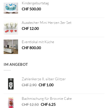
Kindergeburtstag
CHF
500.00
Ausstecher Mini Herzen 3er Set
CHF
12.00
Eventlokal mit Küche
CHF
800.00
IM ANGEBOT
Zahlenkerze 8, silber Glitzer
Ursprünglicher
Aktueller
CHF
2.90
CHF
1.00
Preis
Preis
war:
ist:
Backmischung für Brownie Cake
CHF 2.90
CHF 1.00.
Ursprünglicher
Aktueller
CHF
12.50
CHF
6.25