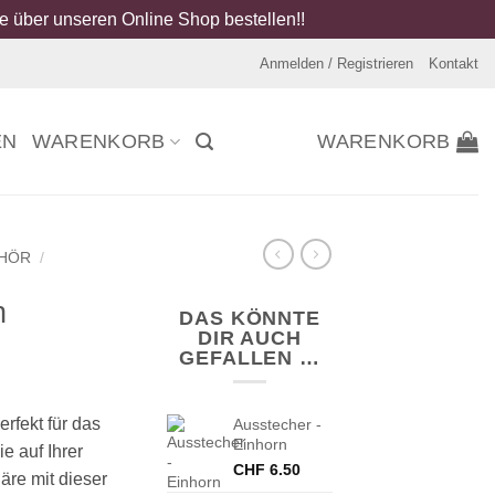
 über unseren Online Shop bestellen!!
Anmelden / Registrieren
Kontakt
EN
WARENKORB
WARENKORB
EHÖR
/
n
DAS KÖNNTE
DIR AUCH
GEFALLEN …
erfekt für das
Ausstecher -
Einhorn
e auf Ihrer
CHF
6.50
äre mit dieser