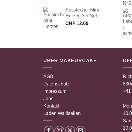
Ausstecher Mini
Herzen 3er Set
CHF
12.00
ÜBER MAKEURCAKE
ÖF
AGB
Rich
Datenschutz
8304
Impressum
+41 
Jobs
Kontakt
Mont
Laden Wallisellen
10.0
Sam
10.0