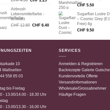
CHF
4.50
CHF
2.25
Preis
Preis
CHF
5.50
Airbrush
war:
ist:
Lebensmittelfarbe -
Sugarflair Lustre D
CHF 4.50
CHF 2.25.
schwarz
– Cosmic Grey (E
Free) 4g
Ursprünglicher
Aktueller
CHF
12.80
CHF
6.40
Preis
Preis
CHF
9.50
war:
ist:
CHF 12.80
CHF 6.40.
FNUNGSZEITEN
SERVICES
tiarkade 10
Anmelden & Registrieren
 Wallisellen
Backrezepte
Galerie
Gutsche
44 558 85 03
Kundenvorteile
Offerte
Versandinformationen
ag bis Freitag
Wholesale/Grossabnehmer
0 - 13.00/14.00 - 18.30 Uhr
Häufige Fragen
stag
0 - 13.00/13.30 - 16.00 Uhr