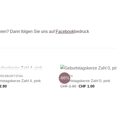
ren? Dann folgen Sie uns auf
Facebook
bedruck
+
NICHT VORRÄTIG
ERGEBURTSTAG
KERZEN
-66%
tstagskerze Zahl 4, pink
Geburtstagskerze Zahl 0, pink
Ursprünglicher
Aktueller
2.90
CHF
2.90
CHF
1.00
Preis
Preis
war:
ist:
CHF 2.90
CHF 1.00.