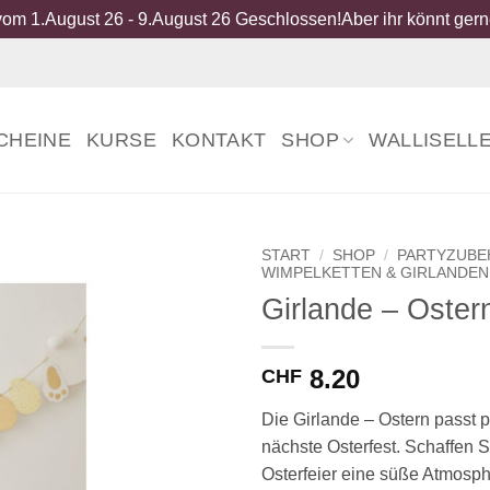
om 1.August 26 - 9.August 26 Geschlossen!Aber ihr könnt gerne
CHEINE
KURSE
KONTAKT
SHOP
WALLISELL
START
/
SHOP
/
PARTYZUB
WIMPELKETTEN & GIRLANDEN
Girlande – Oster
8.20
CHF
Die Girlande – Ostern passt p
nächste Osterfest. Schaffen Si
Osterfeier eine süße Atmosph