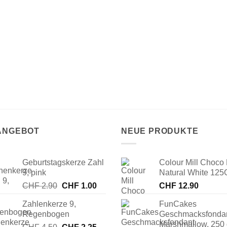
 ANGEBOT
NEUE PRODUKTE
Geburtstagskerze Zahl
Colour Mill Choco 
9, pink
Natural White 125
Ursprünglicher
Aktueller
CHF
2.90
CHF
1.00
CHF
12.90
Preis
Preis
Zahlenkerze 9,
FunCakes
war:
ist:
Regenbogen
Geschmacksfonda
CHF 2.90
CHF 1.00.
Marshmallow, 250
Ursprünglicher
Aktueller