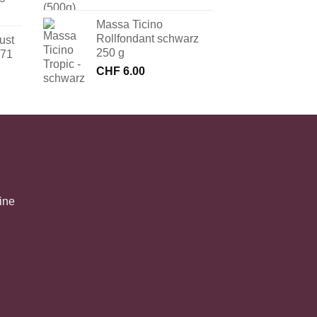
Massa Ticino
Rollfondant schwarz
ust
250 g
171
CHF
6.00
ine