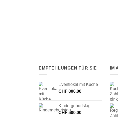
 AUSWERFER
li
EMPFEHLUNGEN FÜR SIE
IM
Eventlokal mit Küche
CHF
800.00
Kindergeburtstag
CHF
500.00