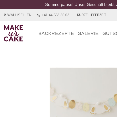
Sommerpause!!Unser Geschäft bleibt v
Zum
WALLISELLEN
+41 44 558 85 03
KURZE LIEFERZEIT
Inhalt
springen
BACKREZEPTE
GALERIE
GUTS