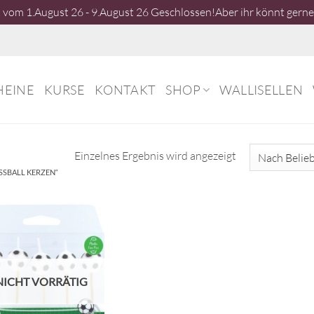
vom 1.August 26 - 9.August 26 Geschlossen!Aber ihr könnt gerne 
HEINE
KURSE
KONTAKT
SHOP
WALLISELLEN
Einzelnes Ergebnis wird angezeigt
SBALL KERZEN“
NICHT VORRÄTIG