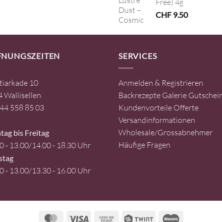
Free) 4g
war:
ist:
CHF 45.00
CHF 22.50.
CHF
9.50
FNUNGSZEITEN
SERVICES
tiarkade 10
Anmelden & Registrieren
 Wallisellen
Backrezepte
Galerie
Gutschei
44 558 85 03
Kundenvorteile
Offerte
Versandinformationen
Wholesale/Grossabnehmer
ag bis Freitag
Häufige Fragen
0 - 13.00/14.00 - 18.30 Uhr
stag
0 - 13.00/13.30 - 16.00 Uhr
MasterCard
Visa
Cash
Twint
Maestro