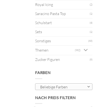
Royal Icing
(2)
Saracino Pasta Top
(1)
Schulstart
(4)
Sets
(1)
Sonstiges
(68)
Themen
(982)
Zucker Figuren
(8)
FARBEN
Beliebige Farben
NACH PREIS FILTERN