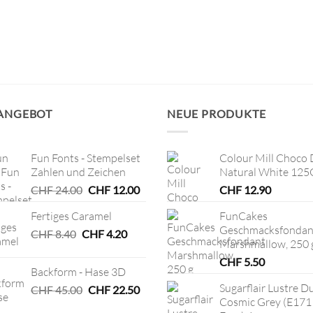
 ANGEBOT
NEUE PRODUKTE
Fun Fonts - Stempelset
Colour Mill Choco 
Zahlen und Zeichen
Natural White 125
Ursprünglicher
Aktueller
CHF
24.00
CHF
12.00
CHF
12.90
Preis
Preis
Fertiges Caramel
FunCakes
war:
ist:
Geschmacksfondan
Ursprünglicher
CHF 24.00
Aktueller
CHF 12.00.
CHF
8.40
CHF
4.20
Marshmallow, 250 
Preis
Preis
war:
ist:
CHF
5.50
Backform - Hase 3D
CHF 8.40
CHF 4.20.
Sugarflair Lustre D
Ursprünglicher
Aktueller
CHF
45.00
CHF
22.50
Cosmic Grey (E171
Preis
Preis