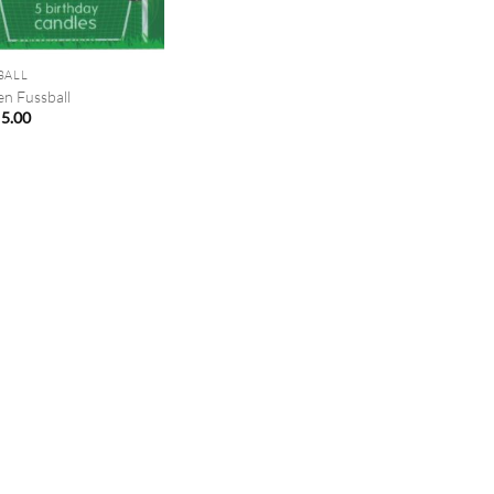
BALL
en Fussball
5.00