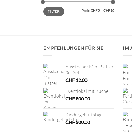
Min.
Max.
Preis:
CHF 0
—
CHF 10
FILTER
Preis
Preis
EMPFEHLUNGEN FÜR SIE
IM
Ausstecher Mini Blätter
3er Set
CHF
12.00
Eventlokal mit Küche
CHF
800.00
Kindergeburtstag
CHF
500.00