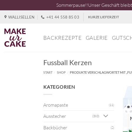
Sommerpause!!Unser Geschäft bleibt 
Zum
WALLISELLEN
+41 44 558 85 03
KURZE LIEFERZEIT
Inhalt
springen
BACKREZEPTE
GALERIE
GUTSC
Fussball Kerzen
START
/
SHOP
/
PRODUKTE VERSCHLAGWORTET MIT „FUS
KATEGORIEN
Aromapaste
(11)
Ausstecher
(383)
Backbücher
(2)