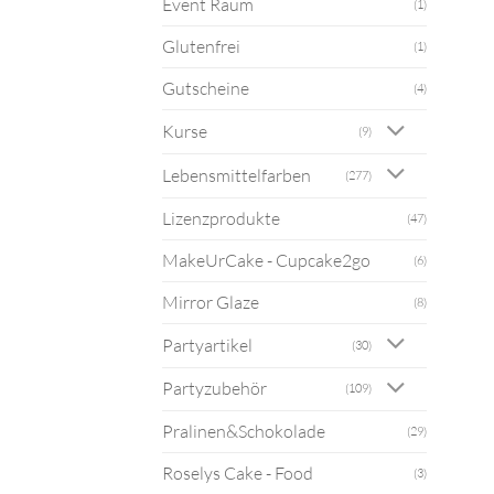
Event Raum
(1)
Glutenfrei
(1)
Gutscheine
(4)
Kurse
(9)
Lebensmittelfarben
(277)
Lizenzprodukte
(47)
MakeUrCake - Cupcake2go
(6)
Mirror Glaze
(8)
Partyartikel
(30)
Partyzubehör
(109)
Pralinen&Schokolade
(29)
Roselys Cake - Food
(3)