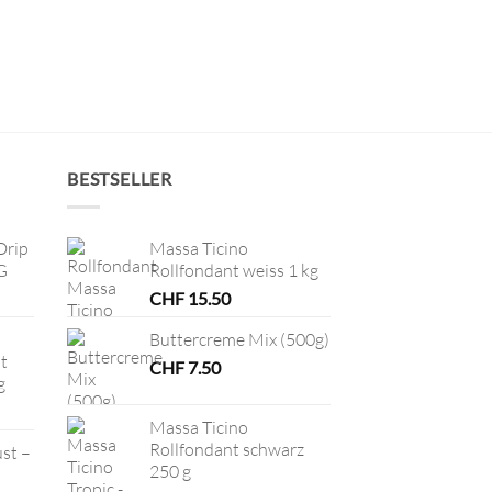
BESTSELLER
Drip
Massa Ticino
G
Rollfondant weiss 1 kg
CHF
15.50
Buttercreme Mix (500g)
t
CHF
7.50
g
Massa Ticino
Rollfondant schwarz
ust –
250 g