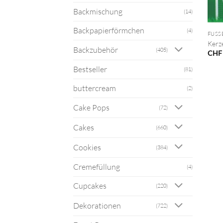
Backmischung
(14)
+
Backpapierförmchen
(4)
FUSS
Kerz
Backzubehör
(405)
CHF
Bestseller
(81)
buttercream
(2)
Cake Pops
(72)
Cakes
(660)
Cookies
(384)
Cremefüllung
(4)
Cupcakes
(220)
Dekorationen
(722)