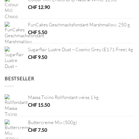
CHF
12.90
FunCakes Geschmacksfondant Marshmallow, 250 g
CHF
5.50
Sugarflair Lustre Dust – Cosmic Grey (E171 Free) 4g
CHF
9.50
BESTSELLER
Massa Ticino Rollfondant weiss 1 kg
CHF
15.50
Buttercreme Mix (500g)
CHF
7.50