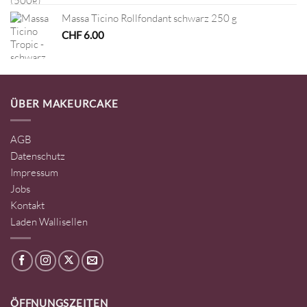
Massa Ticino Rollfondant schwarz 250 g
CHF
6.00
ÜBER MAKEURCAKE
AGB
Datenschutz
Impressum
Jobs
Kontakt
Laden Wallisellen
ÖFFNUNGSZEITEN