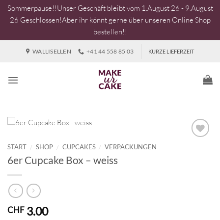
Sommerpause!!Unser Geschäft bleibt vom 1.August 26 - 9.August
26 Geschlossen!Aber ihr könnt gerne über unseren Online Shop
bestellen!!
Zum
WALLISELLEN
+41 44 558 85 03
KURZE LIEFERZEIT
Inhalt
springen
START
/
SHOP
/
CUPCAKES
/
VERPACKUNGEN
6er Cupcake Box – weiss
3.00
CHF