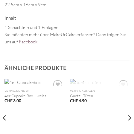
22.5cm x 16cm x 9cm
Inhalt
1 Schachteln und 1 Einlagen
Sie möchten mehr über MakeUrCake erfahren? Dann folgen Sie
uns auf
Facebook
.
ÄHNLICHE PRODUKTE
NICHT VORRÄTIG
VERPACKUNGEN
VERPACKUNGEN
4er Cupcake Box – weiss
Guetzli Tüten
CHF
3.00
CHF
4.90