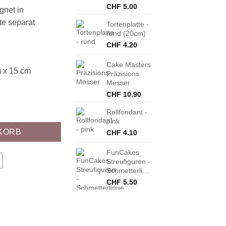
CHF
5.00
gnet in
te separat
Tortenplatte -
rund (20cm)
CHF
4.20
Cake Masters
m x 15 cm
Präzisions
Messer
CHF
10.90
Rollfondant -
pink
KORB
CHF
4.10
FunCakes
Streufiguren -
Schmetterlinge
CHF
5.50