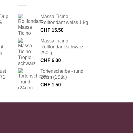
Drip
Massa Ticino
G
Rollfondant weiss 1 kg
CHF
15.50
Massa Ticino
nt
Rollfondant schwarz
 g
250 g
CHF
6.00
ust
Tortenscheibe - rund
171
26cm (1Stk.)
CHF
1.50