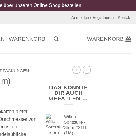
 über unseren Online Shop bestellen!!
Anmelden / Registrieren
Kontakt
EN
WARENKORB
WARENKORB
ERPACKUNGEN
cm)
DAS KÖNNTE
DIR AUCH
GEFALLEN …
karton bietet
Wilton
m Durchmesser von
Spritztülle -
m ist die
Stern #2110
(1M)
ndelsübliche