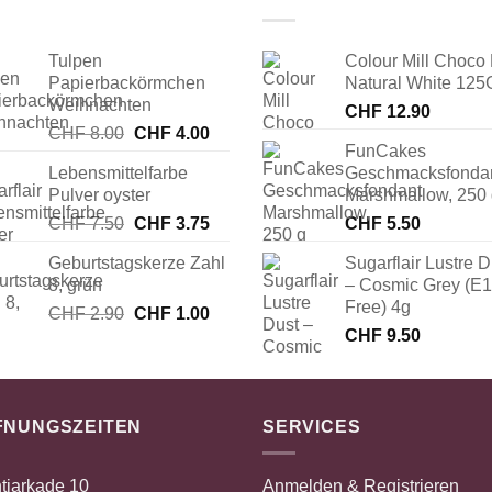
Tulpen
Colour Mill Choco 
Papierbackörmchen
Natural White 125
Weihnachten
CHF
12.90
Ursprünglicher
Aktueller
CHF
8.00
CHF
4.00
FunCakes
Preis
Preis
Lebensmittelfarbe
Geschmacksfonda
war:
ist:
Pulver oyster
Marshmallow, 250
CHF 8.00
CHF 4.00.
Ursprünglicher
Aktueller
CHF
7.50
CHF
3.75
CHF
5.50
Preis
Preis
Geburtstagskerze Zahl
Sugarflair Lustre D
war:
ist:
8, grün
– Cosmic Grey (E
CHF 7.50
CHF 3.75.
Free) 4g
Ursprünglicher
Aktueller
CHF
2.90
CHF
1.00
Preis
Preis
CHF
9.50
war:
ist:
CHF 2.90
CHF 1.00.
FNUNGSZEITEN
SERVICES
tiarkade 10
Anmelden & Registrieren