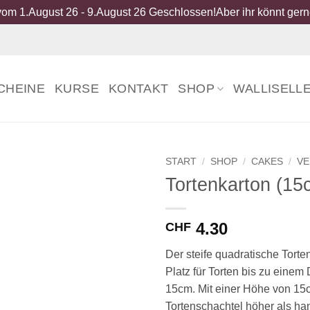
om 1.August 26 - 9.August 26 Geschlossen!Aber ihr könnt gerne
CHEINE
KURSE
KONTAKT
SHOP
WALLISELL
START
/
SHOP
/
CAKES
/
V
Tortenkarton (15
4.30
CHF
Der steife quadratische Torten
Platz für Torten bis zu eine
15cm. Mit einer Höhe von 15c
Tortenschachtel höher als ha