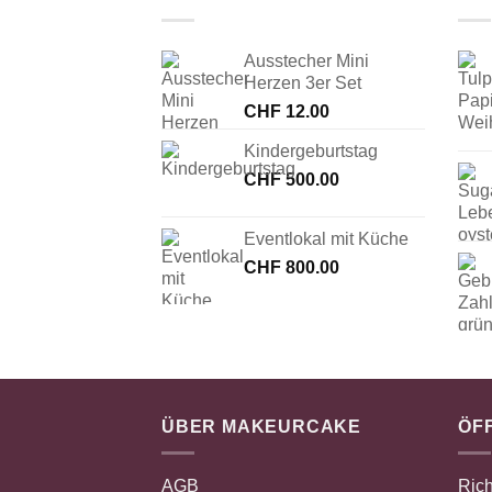
Ausstecher Mini
Herzen 3er Set
CHF
12.00
Kindergeburtstag
CHF
500.00
Eventlokal mit Küche
CHF
800.00
ÜBER MAKEURCAKE
ÖF
AGB
Rich