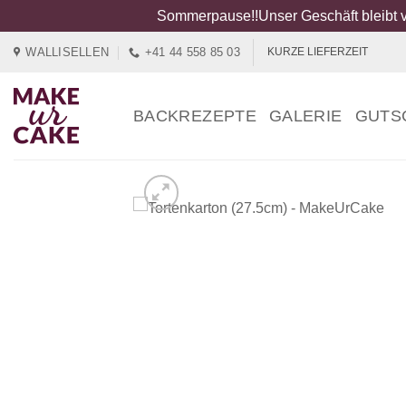
Sommerpause!!Unser Geschäft bleibt v
Zum
WALLISELLEN
+41 44 558 85 03
KURZE LIEFERZEIT
Inhalt
springen
BACKREZEPTE
GALERIE
GUTS