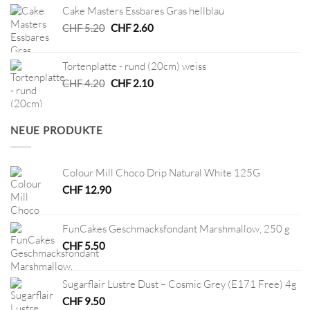
Cake Masters Essbares Gras hellblau
CHF 24.90
CHF 12.45.
Ursprünglicher
Aktueller
CHF
5.20
CHF
2.60
Preis
Preis
war:
ist:
Tortenplatte - rund (20cm) weiss
CHF 5.20
CHF 2.60.
Ursprünglicher
Aktueller
CHF
4.20
CHF
2.10
Preis
Preis
war:
ist:
CHF 4.20
CHF 2.10.
NEUE PRODUKTE
Colour Mill Choco Drip Natural White 125G
CHF
12.90
FunCakes Geschmacksfondant Marshmallow, 250 g
CHF
5.50
Sugarflair Lustre Dust – Cosmic Grey (E171 Free) 4g
CHF
9.50