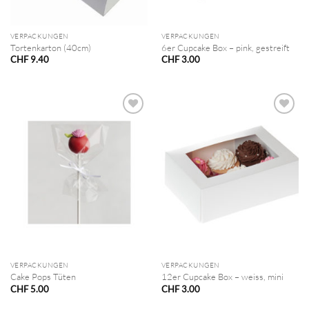
VERPACKUNGEN
VERPACKUNGEN
Tortenkarton (40cm)
6er Cupcake Box – pink, gestreift
CHF
9.40
CHF
3.00
VERPACKUNGEN
VERPACKUNGEN
Cake Pops Tüten
12er Cupcake Box – weiss, mini
CHF
5.00
CHF
3.00