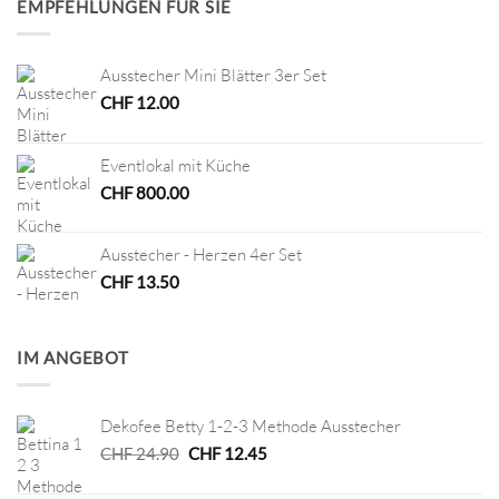
EMPFEHLUNGEN FÜR SIE
Ausstecher Mini Blätter 3er Set
CHF
12.00
Eventlokal mit Küche
CHF
800.00
Ausstecher - Herzen 4er Set
CHF
13.50
IM ANGEBOT
Dekofee Betty 1-2-3 Methode Ausstecher
Ursprünglicher
Aktueller
CHF
24.90
CHF
12.45
Preis
Preis
war:
ist: