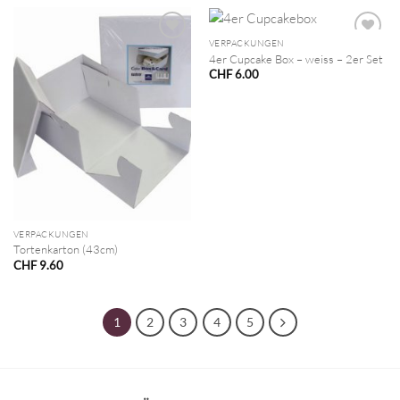
VERPACKUNGEN
4er Cupcake Box – weiss – 2er Set
CHF
6.00
VERPACKUNGEN
Tortenkarton (43cm)
CHF
9.60
1
2
3
4
5