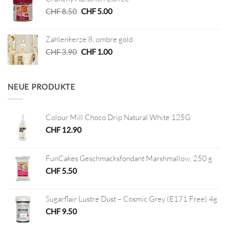
Ursprünglicher
Aktueller
CHF
8.50
CHF
5.00
Preis
Preis
war:
ist:
Zahlenkerze 8, ombre gold
CHF 8.50
CHF 5.00.
Ursprünglicher
Aktueller
CHF
3.90
CHF
1.00
Preis
Preis
war:
ist:
CHF 3.90
CHF 1.00.
NEUE PRODUKTE
Colour Mill Choco Drip Natural White 125G
CHF
12.90
FunCakes Geschmacksfondant Marshmallow, 250 g
CHF
5.50
Sugarflair Lustre Dust – Cosmic Grey (E171 Free) 4g
CHF
9.50