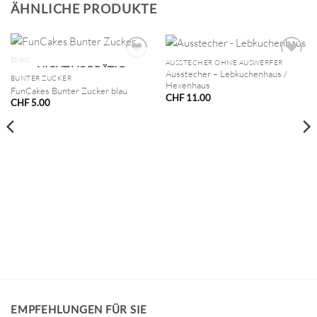
ÄHNLICHE PRODUKTE
AUSSTECHER OHNE AUSWERFER
NICHT VORRÄTIG
Ausstecher – Lebkuchenhaus /
BUNTER ZUCKER
Hexenhaus
FunCakes Bunter Zucker blau
CHF
11.00
CHF
5.00
EMPFEHLUNGEN FÜR SIE