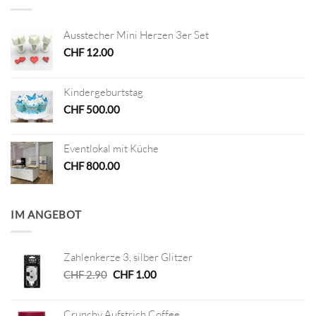
Ausstecher Mini Herzen 3er Set
CHF
12.00
Kindergeburtstag
CHF
500.00
Eventlokal mit Küche
CHF
800.00
IM ANGEBOT
Zahlenkerze 3, silber Glitzer
Ursprünglicher
Aktueller
CHF
2.90
CHF
1.00
Preis
Preis
war:
ist:
Crunchy Aufstrich Coffee
CHF 2.90
CHF 1.00.