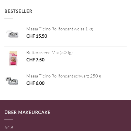
BESTSELLER
Massa Ticino Rollfondant weiss 1 kg
CHF
15.50
Buttercreme Mix (500g)
CHF
7.50
Massa Ticino Rollfondant schwarz 250 g
CHF
6.00
ÜBER MAKEURCAKE
AGB