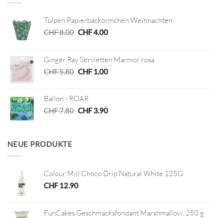
Tulpen Papierbackörmchen Weihnachten
Ursprünglicher
Aktueller
CHF
8.00
CHF
4.00
Preis
Preis
war:
ist:
Ginger Ray Servietten Marmor rosa
CHF 8.00
CHF 4.00.
Ursprünglicher
Aktueller
CHF
5.80
CHF
1.00
Preis
Preis
war:
ist:
Ballon - ROAR
CHF 5.80
CHF 1.00.
Ursprünglicher
Aktueller
CHF
7.80
CHF
3.90
Preis
Preis
war:
ist:
CHF 7.80
CHF 3.90.
NEUE PRODUKTE
Colour Mill Choco Drip Natural White 125G
CHF
12.90
FunCakes Geschmacksfondant Marshmallow, 250 g