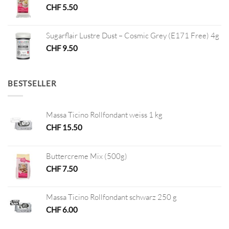
CHF
5.50
Sugarflair Lustre Dust – Cosmic Grey (E171 Free) 4g
CHF
9.50
BESTSELLER
Massa Ticino Rollfondant weiss 1 kg
CHF
15.50
Buttercreme Mix (500g)
CHF
7.50
Massa Ticino Rollfondant schwarz 250 g
CHF
6.00