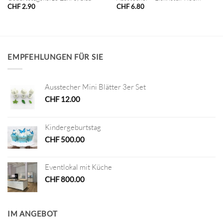
CHF
2.90
CHF
6.80
EMPFEHLUNGEN FÜR SIE
Ausstecher Mini Blätter 3er Set
CHF
12.00
Kindergeburtstag
CHF
500.00
Eventlokal mit Küche
CHF
800.00
IM ANGEBOT