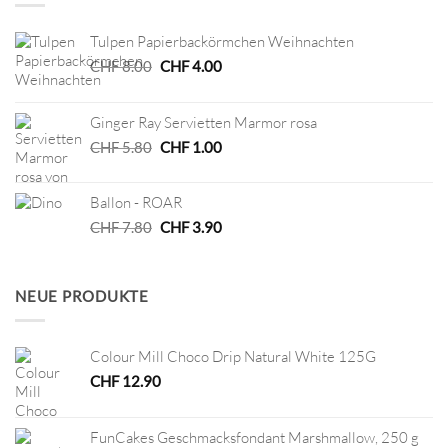
Tulpen Papierbackörmchen Weihnachten
Ursprünglicher
Aktueller
CHF
8.00
CHF
4.00
Preis
Preis
war:
ist:
Ginger Ray Servietten Marmor rosa
CHF 8.00
CHF 4.00.
Ursprünglicher
Aktueller
CHF
5.80
CHF
1.00
Preis
Preis
war:
ist:
Ballon - ROAR
CHF 5.80
CHF 1.00.
Ursprünglicher
Aktueller
CHF
7.80
CHF
3.90
Preis
Preis
war:
ist:
CHF 7.80
CHF 3.90.
NEUE PRODUKTE
Colour Mill Choco Drip Natural White 125G
CHF
12.90
FunCakes Geschmacksfondant Marshmallow, 250 g