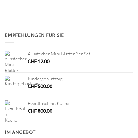
EMPFEHLUNGEN FÜR SIE
Ausstecher Mini Blätter 3er Set
CHF
12.00
Kindergeburtstag
CHF
500.00
Eventlokal mit Küche
CHF
800.00
IM ANGEBOT