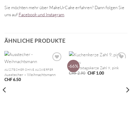
Sie möchten mehr über MakeUrCake erfahren? Dann folgen Sie
uns auf
Facebook und Instagram
.
ÄHNLICHE PRODUKTE
KERZEN
-66%
Geburtstagskerze Zahl 9, pink
AUSSTECHER OHNE AUSWERFER
Ursprünglicher
Aktueller
CHF
2.90
CHF
1.00
Ausstecher – Weihnachtsmann
Preis
Preis
CHF
6.50
war:
ist:
CHF 2.90
CHF 1.00.