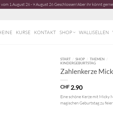
vom 1.August 26 - 9.August 26 Geschlossen!Aber ihr könnt gerne 
HEINE
KURSE
KONTAKT
SHOP
WALLISELLEN
/
/
/
START
SHOP
THEMEN
KINDERGEBURTSTAG
Zahlenkerze Mic
2.90
CHF
Eine schöne Kerze mit Micky 
magischen Geburtstag zu feier