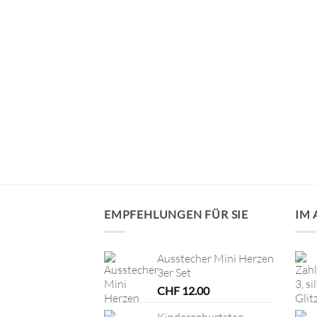
VORRÄTIG
hl 4, pink
EMPFEHLUNGEN FÜR SIE
IM
Ausstecher Mini Herzen
3er Set
CHF
12.00