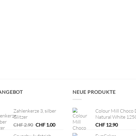
 ANGEBOT
NEUE PRODUKTE
Zahlenkerze 3, silber
Colour Mill Choco 
Glitzer
Natural White 125
Ursprünglicher
Aktueller
CHF
2.90
CHF
1.00
CHF
12.90
Preis
Preis