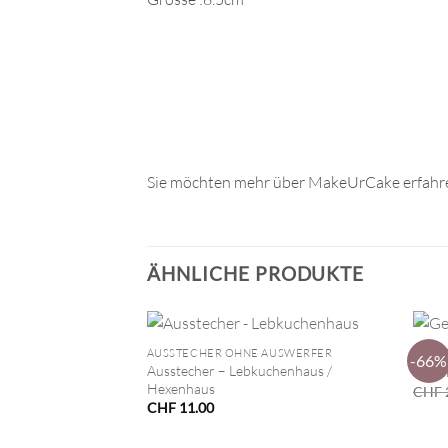
Sie möchten mehr über MakeUrCake erfahre
ÄHNLICHE PRODUKTE
+
+
AUSSTECHER OHNE AUSWERFER
KERZ
-66%
Ausstecher – Lebkuchenhaus /
Gebur
Hexenhaus
CHF
CHF
11.00