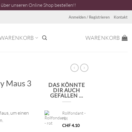
über unseren Online Shop bestellen!!
Anmelden / Registrieren
Kontakt
WARENKORB
WARENKORB
ky Maus 3
DAS KÖNNTE
DIR AUCH
GEFALLEN …
Maus, um einen
Rollfondant -
rot
n.
CHF
4.10