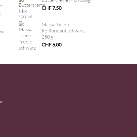
Buttercreme Mix (500g)
t
CHF
7.50
g
Massa Ticino
Rollfondant schwarz
ust –
250 g
CHF
6.00
ne