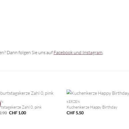
n? Dann folgen Sie uns auf
Facebook und Instagram
.
+
EN
KERZEN
tstagskerze Zahl 0, pink
Kuchenkerze Happy Birthday
Ursprünglicher
Aktueller
2.90
CHF
1.00
CHF
5.50
Preis
Preis
war:
ist:
CHF 2.90
CHF 1.00.