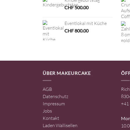
Kindergeburtstag
CHF
500.00
Eventlokal mit Küche
CHF
800.00
ÜBER MAKEURCAKE
ÖF
AGB
Rich
Datenschutz
8304
Impressum
+41 
Jobs
Kontakt
Mont
Laden Wallisellen
10.0