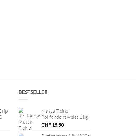
BESTSELLER
Drip
Massa Ticino
G
Rollfondant weiss 1 kg
CHF
15.50