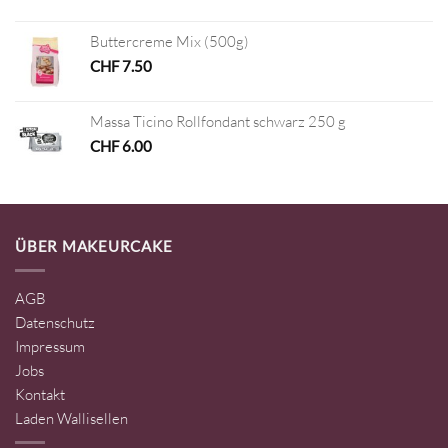
Buttercreme Mix (500g)
CHF
7.50
Massa Ticino Rollfondant schwarz 250 g
CHF
6.00
ÜBER MAKEURCAKE
AGB
Datenschutz
Impressum
Jobs
Kontakt
Laden Wallisellen