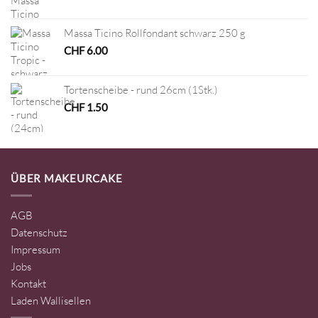
Massa Ticino Rollfondant schwarz 250 g
CHF
6.00
Tortenscheibe - rund 26cm (1Stk.)
CHF
1.50
ÜBER MAKEURCAKE
AGB
Datenschutz
Impressum
Jobs
Kontakt
Laden Wallisellen