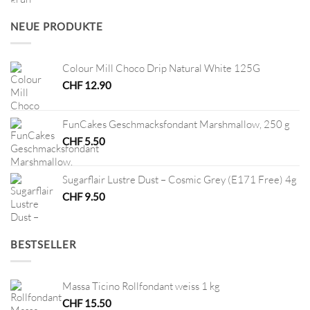
war:
ist:
CHF 2.90
CHF 1.00.
NEUE PRODUKTE
Colour Mill Choco Drip Natural White 125G
CHF
12.90
FunCakes Geschmacksfondant Marshmallow, 250 g
CHF
5.50
Sugarflair Lustre Dust – Cosmic Grey (E171 Free) 4g
CHF
9.50
BESTSELLER
Massa Ticino Rollfondant weiss 1 kg
CHF
15.50