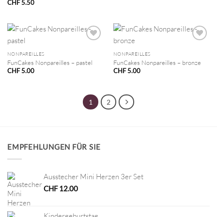
CHF
5.50
NONPAREILLES
NONPAREILLES
FunCakes Nonpareilles – pastel
FunCakes Nonpareilles – bronze
CHF
5.00
CHF
5.00
1
2
EMPFEHLUNGEN FÜR SIE
Ausstecher Mini Herzen 3er Set
CHF
12.00
Kindergeburtstag