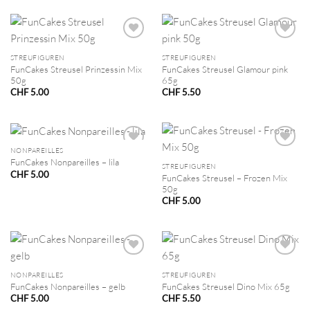
STREUFIGUREN
STREUFIGUREN
FunCakes Streusel Prinzessin Mix
FunCakes Streusel Glamour pink
50g
65g
CHF
5.00
CHF
5.50
NONPAREILLES
FunCakes Nonpareilles – lila
STREUFIGUREN
CHF
5.00
FunCakes Streusel – Frozen Mix
50g
CHF
5.00
NONPAREILLES
STREUFIGUREN
FunCakes Nonpareilles – gelb
FunCakes Streusel Dino Mix 65g
CHF
5.00
CHF
5.50