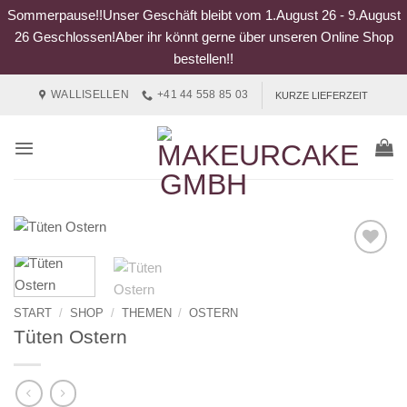
Sommerpause!!Unser Geschäft bleibt vom 1.August 26 - 9.August
26 Geschlossen!Aber ihr könnt gerne über unseren Online Shop
bestellen!!
Zum
WALLISELLEN
+41 44 558 85 03
KURZE LIEFERZEIT
Inhalt
springen
START
/
SHOP
/
THEMEN
/
OSTERN
Tüten Ostern