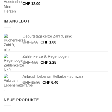
CHF
12.00
IM ANGEBOT
Geburtstagskerze Zahl 9, pink
Ursprünglicher
Aktueller
CHF
2.90
CHF
1.00
Preis
Preis
war:
ist:
Zahlenkerze 9, Regenbogen
CHF 2.90
CHF 1.00.
Ursprünglicher
Aktueller
CHF
4.50
CHF
2.25
Preis
Preis
war:
ist:
Airbrush Lebensmittelfarbe - schwarz
CHF 4.50
CHF 2.25.
Ursprünglicher
Aktueller
CHF
12.80
CHF
6.40
Preis
Preis
war:
ist:
CHF 12.80
CHF 6.40.
NEUE PRODUKTE