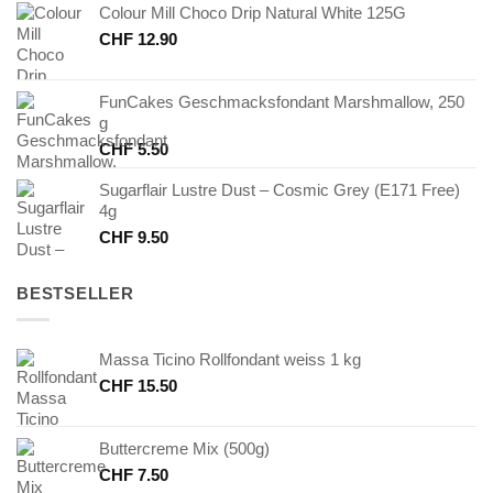
Colour Mill Choco Drip Natural White 125G
CHF
12.90
FunCakes Geschmacksfondant Marshmallow, 250
g
CHF
5.50
Sugarflair Lustre Dust – Cosmic Grey (E171 Free)
4g
CHF
9.50
BESTSELLER
Massa Ticino Rollfondant weiss 1 kg
CHF
15.50
Buttercreme Mix (500g)
CHF
7.50