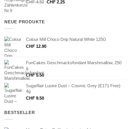
Ursprünglicher
Aktueller
CHF
4.50
CHF
2.25
Preis
Preis
war:
ist:
CHF 4.50
CHF 2.25.
NEUE PRODUKTE
Colour Mill Choco Drip Natural White 125G
CHF
12.90
FunCakes Geschmacksfondant Marshmallow, 250
g
CHF
5.50
Sugarflair Lustre Dust – Cosmic Grey (E171 Free)
4g
CHF
9.50
BESTSELLER