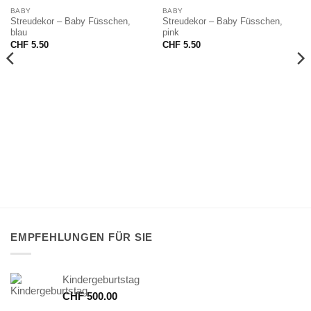
NICHT VORRÄTIG
BABY
BABY
Streudekor – Baby Füsschen,
Streudekor – Baby Füsschen,
blau
pink
CHF
5.50
CHF
5.50
EMPFEHLUNGEN FÜR SIE
Kindergeburtstag
CHF
500.00