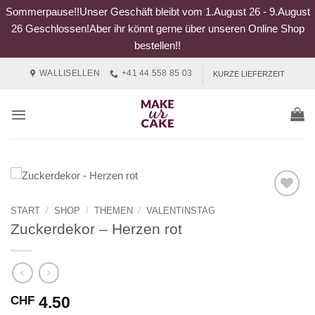
Sommerpause!!Unser Geschäft bleibt vom 1.August 26 - 9.August
26 Geschlossen!Aber ihr könnt gerne über unseren Online Shop
bestellen!!
Zum
WALLISELLEN
+41 44 558 85 03
KURZE LIEFERZEIT
Inhalt
springen
START
/
SHOP
/
THEMEN
/
VALENTINSTAG
Zuckerdekor – Herzen rot
4.50
CHF