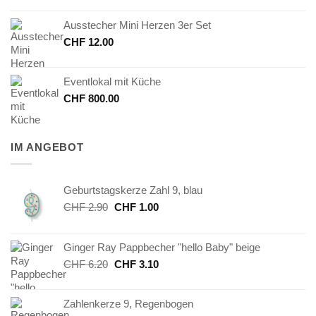
Ausstecher Mini Herzen 3er Set
CHF
12.00
Eventlokal mit Küche
CHF
800.00
IM ANGEBOT
Geburtstagskerze Zahl 9, blau
Ursprünglicher
Aktueller
CHF
2.90
CHF
1.00
Preis
Preis
war:
ist:
Ginger Ray Pappbecher "hello Baby" beige
CHF 2.90
CHF 1.00.
Ursprünglicher
Aktueller
CHF
6.20
CHF
3.10
Preis
Preis
war:
ist:
Zahlenkerze 9, Regenbogen
CHF 6.20
CHF 3.10.