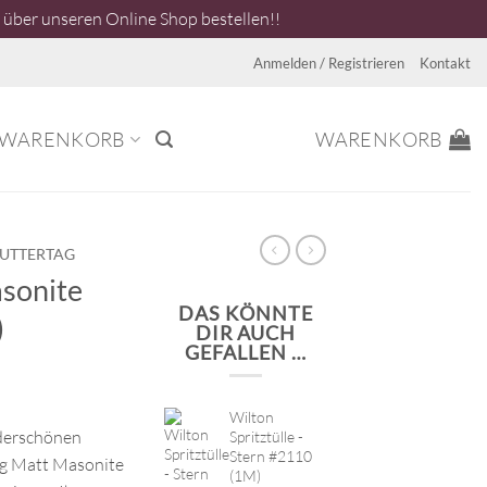
über unseren Online Shop bestellen!!
Anmelden / Registrieren
Kontakt
WARENKORB
WARENKORB
UTTERTAG
sonite
DAS KÖNNTE
)
DIR AUCH
GEFALLEN …
Wilton
nderschönen
Spritztülle -
Stern #2110
g Matt Masonite
(1M)