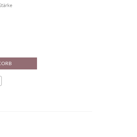
Stärke
z (25cm ) Menge
KORB