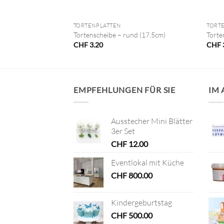
+
+
TORTENPLATTEN
TORT
tisch 40.5 cm
Tortenscheibe – rund (17.5cm)
Torte
CHF
3.20
CHF
EMPFEHLUNGEN FÜR SIE
IM
Ausstecher Mini Blätter
3er Set
CHF
12.00
Eventlokal mit Küche
CHF
800.00
Kindergeburtstag
CHF
500.00