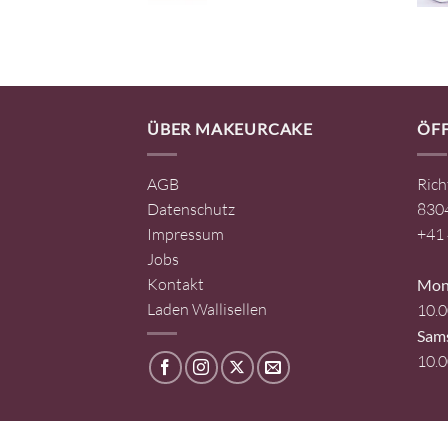
ÜBER MAKEURCAKE
ÖF
AGB
Rich
Datenschutz
8304
Impressum
+41 
Jobs
Kontakt
Mont
Laden Wallisellen
10.0
Sam
10.0