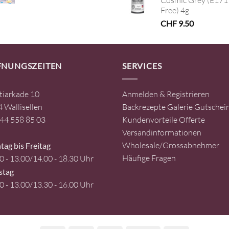
Cosmic Grey (E171
Preis
Preis
Free) 4g
war:
ist:
CHF 45.00
CHF 22.50.
CHF
9.50
FNUNGSZEITEN
SERVICES
tiarkade 10
Anmelden & Registrieren
 Wallisellen
Backrezepte
Galerie
Gutschei
44 558 85 03
Kundenvorteile
Offerte
Versandinformationen
Wholesale/Grossabnehmer
ag bis Freitag
Häufige Fragen
0 - 13.00/14.00 - 18.30 Uhr
stag
0 - 13.00/13.30 - 16.00 Uhr