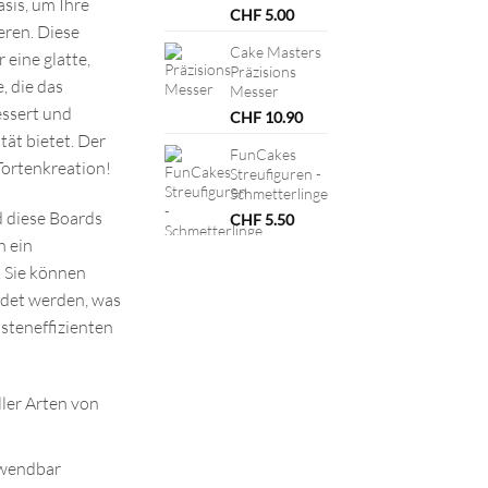
sis, um Ihre
CHF
5.00
eren. Diese
Cake Masters
eine glatte,
Präzisions
, die das
Messer
ssert und
CHF
10.90
ität bietet. Der
FunCakes
 Tortenkreation!
Streufiguren -
Schmetterlinge
d diese Boards
CHF
5.50
n ein
. Sie können
det werden, was
osteneffizienten
ller Arten von
rwendbar