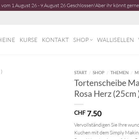
vom 1.August 26 - 9.August 26 Geschlossen!Aber ihr könnt gerne 
HEINE
KURSE
KONTAKT
SHOP
WALLISELLEN
/
/
/
START
SHOP
THEMEN
M
Tortenscheibe Ma
Rosa Herz (25cm 
7.50
CHF
Vervollständigen Sie Ihre wu
Kuchen mit dem Simply Makin