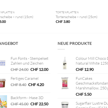
+
ENPLATTEN
TORTENPLATTEN
nscheibe – rund (15cm)
Tortenscheibe – rund (25cm)
3.00
CHF
3.80
 ANGEBOT
NEUE PRODUKTE
Fun Fonts - Stempelset
Colour Mill Choco 
Zahlen und Zeichen
Natural White 125
Ursprünglicher
Aktueller
CHF
24.00
CHF
12.00
CHF
12.90
Preis
Preis
Fertiges Caramel
FunCakes
war:
ist:
Geschmacksfondan
Ursprünglicher
CHF 24.00
Aktueller
CHF 12.00.
CHF
8.40
CHF
4.20
Marshmallow, 250 
Preis
Preis
war:
ist:
CHF
5.50
Backform - Hase 3D
CHF 8.40
CHF 4.20.
Sugarflair Lustre D
Ursprünglicher
Aktueller
CHF
45.00
CHF
22.50