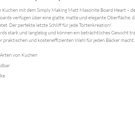
n Kuchen mit dem Simply Making Matt Masonite Board Heart – der
 Boards verfügen über eine glatte, matte und elegante Oberfläche,
etet. Der perfekte letzte Schliff für jede Tortenkreation!
ards stark und langlebig und können ein beträchtliches Gewicht t
r praktischen und kosteneffizienten Wahl für jeden Bäcker macht.
r Arten von Kuchen
ndbar
rke