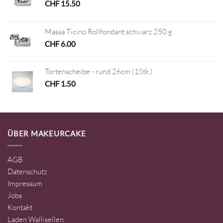
CHF
15.50
Massa Ticino Rollfondant schwarz 250 g
CHF
6.00
Tortenscheibe - rund 26cm (1Stk.)
CHF
1.50
ÜBER MAKEURCAKE
AGB
Datenschutz
Impressum
Jobs
Kontakt
Laden Wallisellen