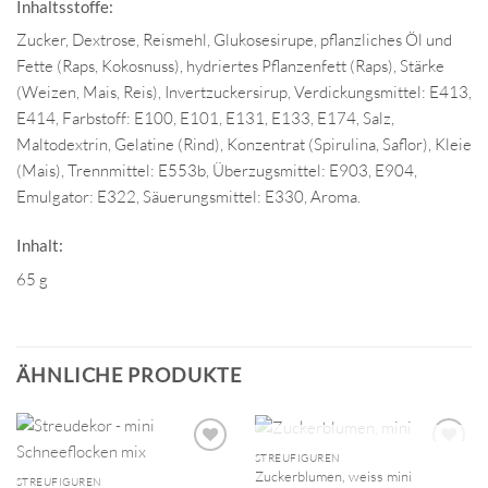
Inhaltsstoffe:
Zucker, Dextrose, Reismehl, Glukosesirupe, pflanzliches Öl und
Fette (Raps, Kokosnuss), hydriertes Pflanzenfett (Raps), Stärke
(Weizen, Mais, Reis), Invertzuckersirup, Verdickungsmittel: E413,
E414, Farbstoff: E100, E101, E131, E133, E174, Salz,
Maltodextrin, Gelatine (Rind), Konzentrat (Spirulina, Saflor), Kleie
(Mais), Trennmittel: E553b, Überzugsmittel: E903, E904,
Emulgator: E322, Säuerungsmittel: E330, Aroma.
Inhalt:
65 g
ÄHNLICHE PRODUKTE
NICHT VORRÄTIG
STREUFIGUREN
Zuckerblumen, weiss mini
STREUFIGUREN