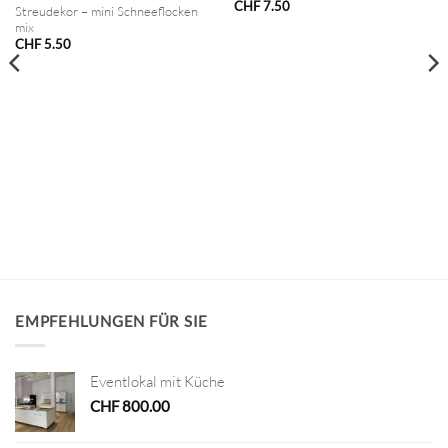
CHF
7.50
Streudekor – mini Schneeflocken
mix
CHF
5.50
EMPFEHLUNGEN FÜR SIE
Eventlokal mit Küche
CHF
800.00