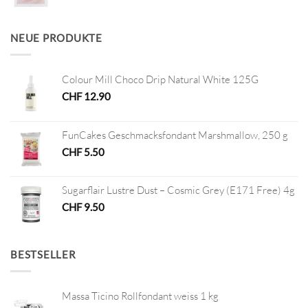
Preis
Preis
war:
ist:
CHF 5.80
CHF 1.00.
NEUE PRODUKTE
Colour Mill Choco Drip Natural White 125G
CHF
12.90
FunCakes Geschmacksfondant Marshmallow, 250 g
CHF
5.50
Sugarflair Lustre Dust – Cosmic Grey (E171 Free) 4g
CHF
9.50
BESTSELLER
Massa Ticino Rollfondant weiss 1 kg