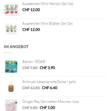
Ausstecher Mini Herzen 3er Set
CHF
12.00
Ausstecher Mini Blätter 3er Set
CHF
12.00
IM ANGEBOT
Ballon - ROAR
Ursprünglicher
Aktueller
CHF
7.80
CHF
3.90
Preis
Preis
war:
ist:
Airbrush Lebensmittelfarbe - gelb
CHF 7.80
CHF 3.90.
Ursprünglicher
Aktueller
CHF
12.80
CHF
6.40
Preis
Preis
war:
ist:
Ginger Ray Servietten Marmor rosa
CHF 12.80
CHF 6.40.
Ursprünglicher
Aktueller
CHF
5.80
CHF
1.00