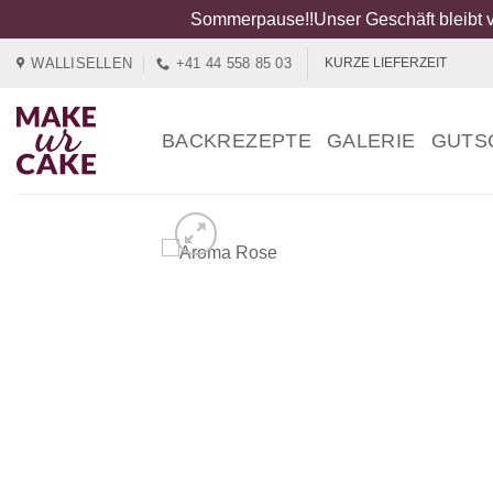
Sommerpause!!Unser Geschäft bleibt v
Zum
WALLISELLEN
+41 44 558 85 03
KURZE LIEFERZEIT
Inhalt
springen
BACKREZEPTE
GALERIE
GUTS