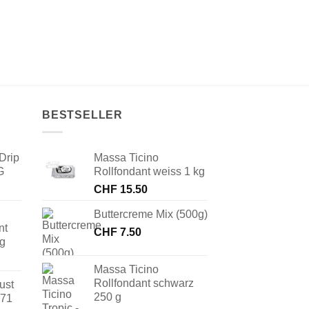
BESTSELLER
Drip
Massa Ticino
G
Rollfondant weiss 1 kg
CHF
15.50
Buttercreme Mix (500g)
nt
CHF
7.50
 g
Massa Ticino
Rollfondant schwarz
ust
250 g
171