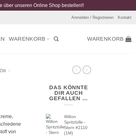
 über unseren Online Shop bestellen!!
Anmelden / Registrieren
Kontakt
EN
WARENKORB
WARENKORB
HÖR
/
DAS KÖNNTE
DIR AUCH
GEFALLEN …
creme,
Wilton
Spritztülle -
schiedene
Stern #2110
toff von
(1M)