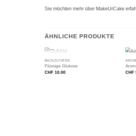
Sie möchten mehr über MakeUrCake erfah
ÄHNLICHE PRODUKTE
+
+
NICHT VORRÄTIG
BACKZUTATEN
AROM
Flüssige Glukose
Aroma
CHF
10.00
CHF
VORRÄTIG