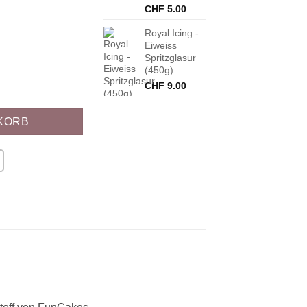
CHF
5.00
Royal Icing -
Eiweiss
Spritzglasur
(450g)
CHF
9.00
KORB