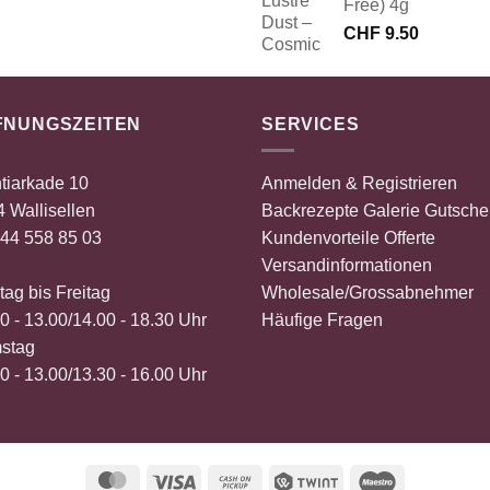
Free) 4g
Preis
Preis
CHF
9.50
war:
ist:
CHF 8.60
CHF 2.00.
FNUNGSZEITEN
SERVICES
tiarkade 10
Anmelden & Registrieren
 Wallisellen
Backrezepte
Galerie
Gutsche
44 558 85 03
Kundenvorteile
Offerte
Versandinformationen
ag bis Freitag
Wholesale/Grossabnehmer
0 - 13.00/14.00 - 18.30 Uhr
Häufige Fragen
stag
0 - 13.00/13.30 - 16.00 Uhr
MasterCard
Visa
Cash
Twint
Maestro