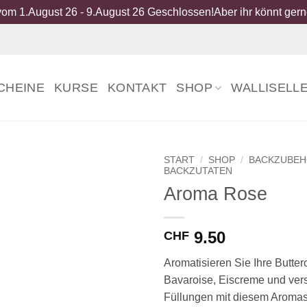
om 1.August 26 - 9.August 26 Geschlossen!Aber ihr könnt gerne
CHEINE
KURSE
KONTAKT
SHOP
WALLISELL
START
/
SHOP
/
BACKZUBE
BACKZUTATEN
Aroma Rose
9.50
CHF
Aromatisieren Sie Ihre Butter
Bavaroise, Eiscreme und ver
Füllungen mit diesem Aromas