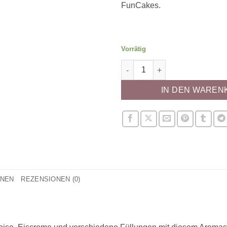
FunCakes.
Vorrätig
Aroma Rose Menge
IN DEN WAREN
ONEN
REZENSIONEN (0)