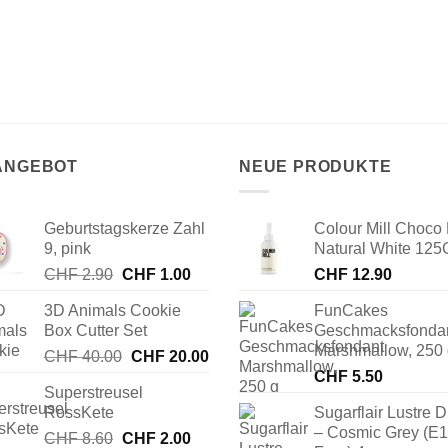
 ANGEBOT
NEUE PRODUKTE
Geburtstagskerze Zahl
Colour Mill Choco 
9, pink
Natural White 125
Ursprünglicher
Aktueller
CHF
2.90
CHF
1.00
CHF
12.90
Preis
Preis
3D Animals Cookie
FunCakes
war:
ist:
Box Cutter Set
Geschmacksfonda
CHF 2.90
CHF 1.00.
Marshmallow, 250
Ursprünglicher
Aktueller
CHF
40.00
CHF
20.00
Preis
Preis
CHF
5.50
Superstreusel
war:
ist:
RossKete
Sugarflair Lustre D
CHF 40.00
CHF 20.00.
– Cosmic Grey (E
Ursprünglicher
Aktueller
CHF
8.60
CHF
2.00