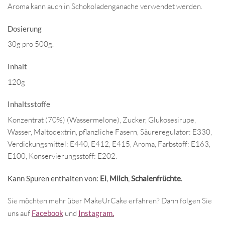
Aroma kann auch in Schokoladenganache verwendet werden.
Dosierung
30g pro 500g.
Inhalt
120g
Inhaltsstoffe
Konzentrat (70%) (Wassermelone), Zucker, Glukosesirupe,
Wasser, Maltodextrin, pflanzliche Fasern, Säureregulator: E330,
Verdickungsmittel: E440, E412, E415, Aroma, Farbstoff: E163,
E100, Konservierungsstoff: E202.
Kann Spuren enthalten von:
Ei
,
Milch
,
Schalenfrüchte
.
Sie möchten mehr über MakeUrCake erfahren? Dann folgen Sie
uns auf
Facebook
und
Instagram.