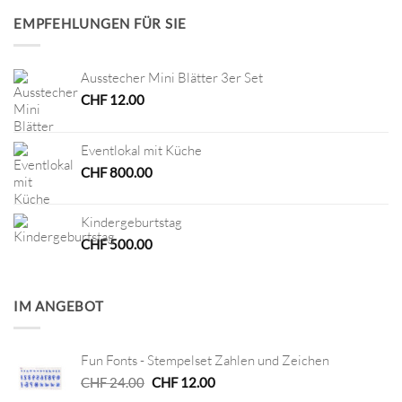
EMPFEHLUNGEN FÜR SIE
Ausstecher Mini Blätter 3er Set
CHF
12.00
Eventlokal mit Küche
CHF
800.00
Kindergeburtstag
CHF
500.00
IM ANGEBOT
Fun Fonts - Stempelset Zahlen und Zeichen
Ursprünglicher
Aktueller
CHF
24.00
CHF
12.00
Preis
Preis