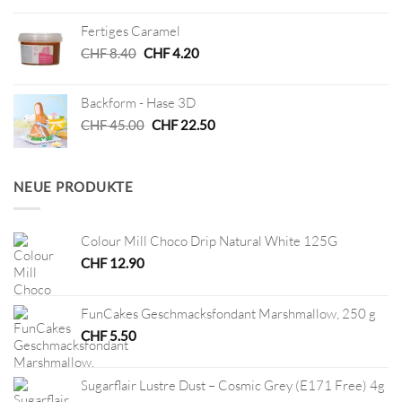
war:
ist:
Fertiges Caramel
CHF 24.00
CHF 12.00.
Ursprünglicher
Aktueller
CHF
8.40
CHF
4.20
Preis
Preis
war:
ist:
Backform - Hase 3D
CHF 8.40
CHF 4.20.
Ursprünglicher
Aktueller
CHF
45.00
CHF
22.50
Preis
Preis
war:
ist:
CHF 45.00
CHF 22.50.
NEUE PRODUKTE
Colour Mill Choco Drip Natural White 125G
CHF
12.90
FunCakes Geschmacksfondant Marshmallow, 250 g
CHF
5.50
Sugarflair Lustre Dust – Cosmic Grey (E171 Free) 4g