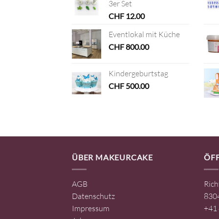
3er Set
CHF
12.00
Eventlokal mit Küche
CHF
800.00
Kindergeburtstag
CHF
500.00
ÜBER MAKEURCAKE
ÖF
AGB
Rich
Datenschutz
8304
Impressum
+41 