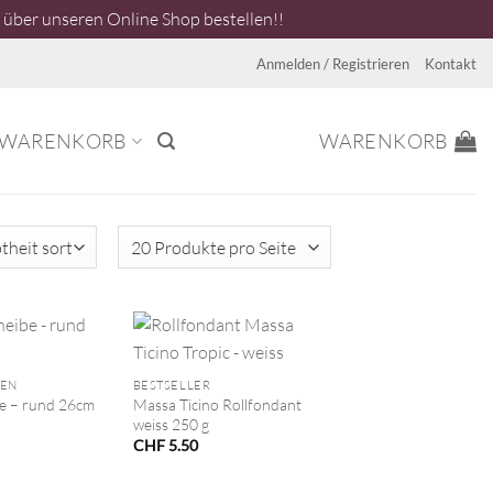
über unseren Online Shop bestellen!!
Anmelden / Registrieren
Kontakt
WARENKORB
WARENKORB
+
TEN
BESTSELLER
e – rund 26cm
Massa Ticino Rollfondant
weiss 250 g
CHF
5.50