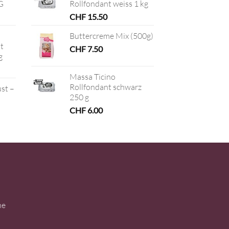
G
Rollfondant weiss 1 kg
CHF
15.50
Buttercreme Mix (500g)
t
CHF
7.50
g
Massa Ticino
Rollfondant schwarz
ust –
250 g
CHF
6.00
ne