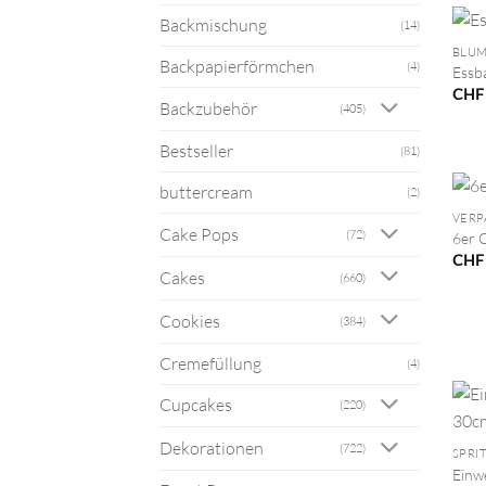
+
Backmischung
(14)
BLUM
Backpapierförmchen
(4)
Essb
CHF
Backzubehör
(405)
Bestseller
(81)
+
buttercream
(2)
VER
Cake Pops
(72)
6er 
CHF
Cakes
(660)
Cookies
(384)
Cremefüllung
(4)
Cupcakes
(220)
+
Dekorationen
(722)
SPRI
Einw