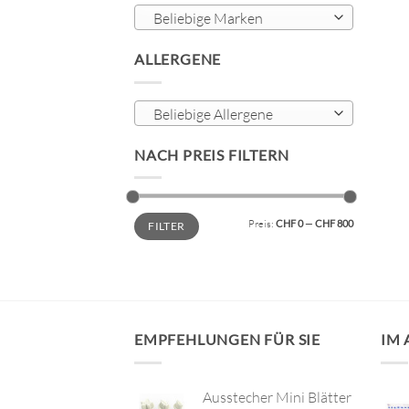
Beliebige Marken
ALLERGENE
Beliebige Allergene
NACH PREIS FILTERN
Min.
Max.
Preis:
CHF 0
—
CHF 800
FILTER
Preis
Preis
EMPFEHLUNGEN FÜR SIE
IM
Ausstecher Mini Blätter