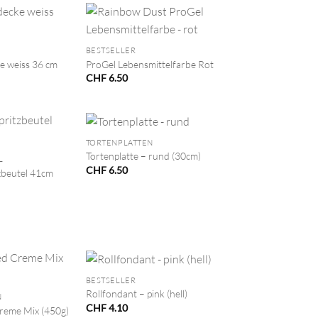
+
BESTSELLER
e weiss 36 cm
ProGel Lebensmittelfarbe Rot
CHF
6.50
+
TORTENPLATTEN
Tortenplatte – rund (30cm)
L
CHF
6.50
zbeutel 41cm
+
BESTSELLER
Rollfondant – pink (hell)
N
CHF
4.10
reme Mix (450g)