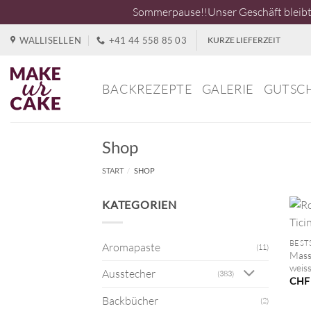
Sommerpause!!Unser Geschäft bleibt 
Zum
WALLISELLEN
+41 44 558 85 03
KURZE LIEFERZEIT
Inhalt
springen
BACKREZEPTE
GALERIE
GUTSC
Shop
START
/
SHOP
KATEGORIEN
+
BEST
Aromapaste
(11)
Mass
weiss
Ausstecher
(383)
CHF
Backbücher
(2)