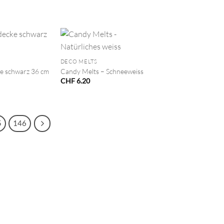
+
DECO MELTS
e schwarz 36 cm
Candy Melts – Schneeweiss
CHF
6.20
5
146