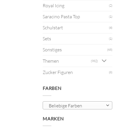
Royal Icing
(2)
Saracino Pasta Top
(1)
Schulstart
(4)
Sets
(1)
Sonstiges
(68)
Themen
(982)
Zucker Figuren
(8)
FARBEN
Beliebige Farben
MARKEN