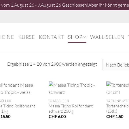
vom 1.August 26 - 9.August 26 Geschlossen!Aber ihr könnt gerne 
HEINE
KURSE
KONTAKT
SHOP
WALLISELLEN
Nach
Ergebnisse 1 – 20 von 2906 werden angezeigt
Beliebtheit
sortiert
+
+
SELLER
BESTSELLER
TORTENPLAT
a Ticino Rollfondant
Massa Ticino Rollfondant
Tortenscheib
 1 kg
schwarz 250 g
(1Stk.)
15.50
CHF
6.00
CHF
1.50