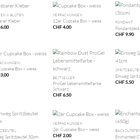
+
+
EN & BLÜTEN
VERPACKUNGEN
arer Kleber
12er Cupcake Box – weiss
FONDANT
6.00
CHF
4.00
Fondantdeck
CHF
9.90
+
PACKUNGEN
+
Cupcake Box – weiss
SPRITZBEUTE
3.00
Einweg Sprit
BESTSELLER
CHF
5.50
ProGel Lebensmittelfarbe
Schwarz
CHF
6.50
+
+
VERPACKUNGEN
2er Cupcake Box – weiss
TZBEUTEL
BACKZUTATE
CHF
2.00
eg Spritzbeutel 30cm
Enchanted C