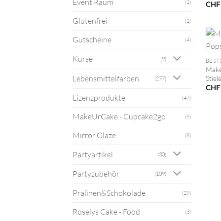
Event Raum
(1)
CHF
Glutenfrei
(1)
Gutscheine
(4)
+
Kurse
(9)
BEST
Make
Lebensmittelfarben
Stiel
(277)
CHF
Lizenzprodukte
(47)
MakeUrCake - Cupcake2go
(6)
Mirror Glaze
(8)
Partyartikel
(30)
Partyzubehör
(109)
Pralinen&Schokolade
(29)
Roselys Cake - Food
(3)