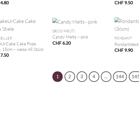
4.80
CHF
9.50
+
+
DECO MELTS
Candy Melts – pink
SELLER
FONDANT
CHF
6.20
UrCake Cake Pops
Fondantdeck
e, 15cm – weiss 45 Stück
CHF
9.90
7.50
1
2
3
4
…
144
14