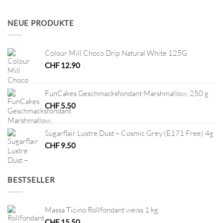
war:
ist:
CHF 8.60
CHF 2.00.
NEUE PRODUKTE
Colour Mill Choco Drip Natural White 125G
CHF
12.90
FunCakes Geschmacksfondant Marshmallow, 250 g
CHF
5.50
Sugarflair Lustre Dust – Cosmic Grey (E171 Free) 4g
CHF
9.50
BESTSELLER
Massa Ticino Rollfondant weiss 1 kg
CHF
15.50