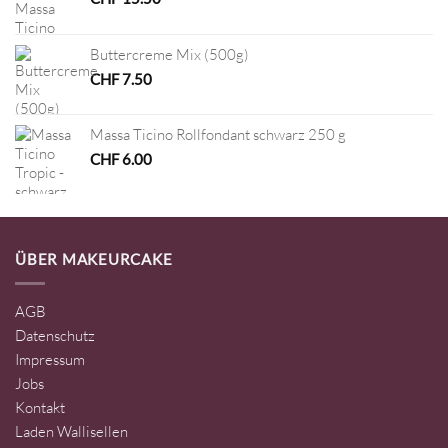
Buttercreme Mix (500g)
CHF
7.50
Massa Ticino Rollfondant schwarz 250 g
CHF
6.00
ÜBER MAKEURCAKE
AGB
Datenschutz
Impressum
Jobs
Kontakt
Laden Wallisellen