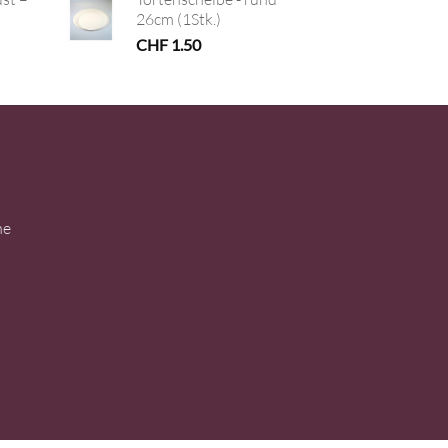
26cm (1Stk.)
CHF
1.50
ne