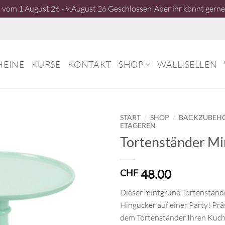
vom 1.August 26 - 9.August 26 Geschlossen!Aber ihr könnt gerne 
HEINE
KURSE
KONTAKT
SHOP
WALLISELLEN
/
/
START
SHOP
BACKZUBEH
ETAGEREN
Tortenständer Mi
48.00
CHF
Dieser mintgrüne Tortenstände
Hingucker auf einer Party! Prä
dem Tortenständer Ihren Kuch