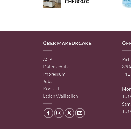
CHF
800.00
ÜBER MAKEURCAKE
ÖF
AGB
Rich
Datenschutz
8304
Impressum
+41 
Jobs
Kontakt
Mont
Laden Wallisellen
10.0
Sam
10.0