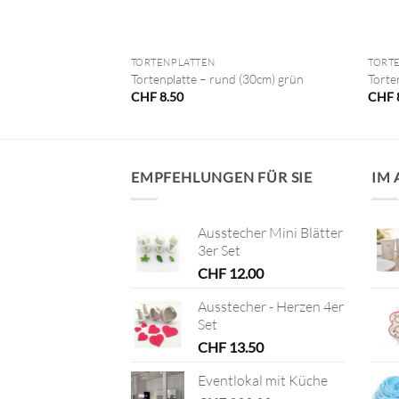
+
+
TORTENPLATTEN
TORT
tisch 45.5 cm
Tortenplatte – rund (30cm) grün
Torte
CHF
8.50
CHF
EMPFEHLUNGEN FÜR SIE
IM
Ausstecher Mini Blätter
3er Set
CHF
12.00
Ausstecher - Herzen 4er
Set
CHF
13.50
Eventlokal mit Küche