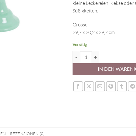
kleine Leckereien, Kekse oder
Süßigkeiten.
Grösse:
29,7 x 20,2 x 29,7 cm.
Vorrätig
Tortenständer Mintgrün Menge
IN DEN WAREN
NEN
REZENSIONEN (0)