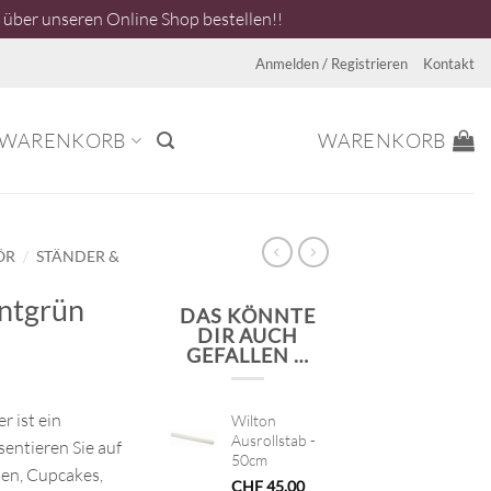
über unseren Online Shop bestellen!!
Anmelden / Registrieren
Kontakt
WARENKORB
WARENKORB
/
ÖR
STÄNDER &
ntgrün
DAS KÖNNTE
DIR AUCH
GEFALLEN …
r ist ein
Wilton
Ausrollstab -
sentieren Sie auf
50cm
en, Cupcakes,
CHF
45.00