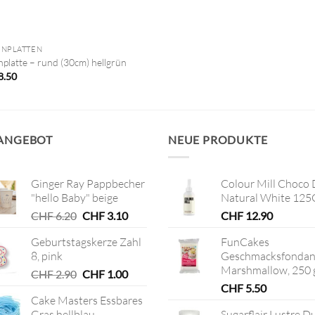
ENPLATTEN
nplatte – rund (30cm) hellgrün
8.50
 ANGEBOT
NEUE PRODUKTE
Ginger Ray Pappbecher
Colour Mill Choco 
"hello Baby" beige
Natural White 125
Ursprünglicher
Aktueller
CHF
6.20
CHF
3.10
CHF
12.90
Preis
Preis
Geburtstagskerze Zahl
FunCakes
war:
ist:
8, pink
Geschmacksfondan
CHF 6.20
CHF 3.10.
Marshmallow, 250 
Ursprünglicher
Aktueller
CHF
2.90
CHF
1.00
Preis
Preis
CHF
5.50
Cake Masters Essbares
war:
ist:
Gras hellblau
Sugarflair Lustre D