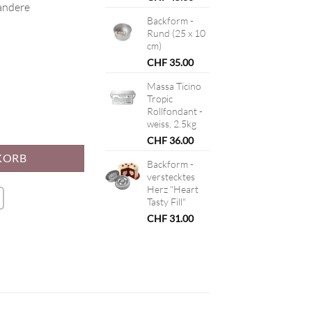
 andere
Backform -
Rund (25 x 10
cm)
CHF
35.00
Massa Ticino
Tropic
Rollfondant -
weiss, 2.5kg
CHF
36.00
KORB
Backform -
verstecktes
Herz "Heart
Tasty Fill"
CHF
31.00