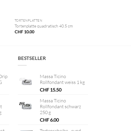
+
TORTENPLATTEN
Tortenplatte quadratisch 40.5 cm
CHF
10.00
BESTSELLER
Drip
Massa Ticino
G
Rollfondant weiss 1 kg
CHF
15.50
Massa Ticino
t
Rollfondant schwarz
g
250 g
CHF
6.00
ust –
Tortenscheibe - rund