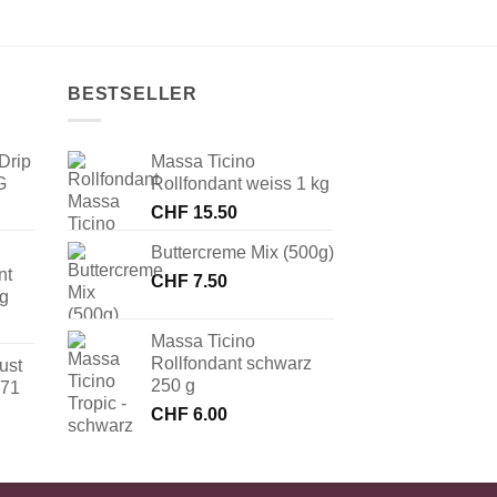
BESTSELLER
Drip
Massa Ticino
G
Rollfondant weiss 1 kg
CHF
15.50
Buttercreme Mix (500g)
nt
CHF
7.50
 g
Massa Ticino
Rollfondant schwarz
ust
250 g
171
CHF
6.00