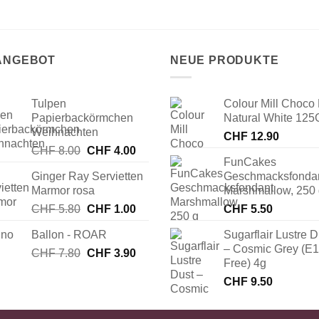
 ANGEBOT
NEUE PRODUKTE
Tulpen
Colour Mill Choco 
Papierbackörmchen
Natural White 125
Weihnachten
CHF
12.90
Ursprünglicher
Aktueller
CHF
8.00
CHF
4.00
FunCakes
Preis
Preis
Ginger Ray Servietten
Geschmacksfonda
war:
ist:
Marmor rosa
Marshmallow, 250
CHF 8.00
CHF 4.00.
Ursprünglicher
Aktueller
CHF
5.80
CHF
1.00
CHF
5.50
Preis
Preis
Ballon - ROAR
Sugarflair Lustre D
war:
ist:
– Cosmic Grey (E
Ursprünglicher
Aktueller
CHF
7.80
CHF 5.80
CHF
3.90
CHF 1.00.
Free) 4g
Preis
Preis
CHF
9.50
war:
ist:
CHF 7.80
CHF 3.90.