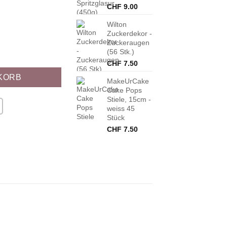
CHF
9.00
Wilton
Zuckerdekor -
Zuckeraugen
(56 Stk.)
CHF
7.50
KORB
MakeUrCake
Cake Pops
Stiele, 15cm -
weiss 45
Stück
CHF
7.50