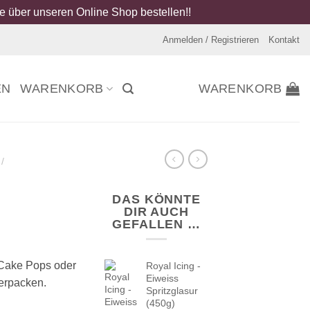
 über unseren Online Shop bestellen!!
Anmelden / Registrieren
Kontakt
EN
WARENKORB
WARENKORB
/
DAS KÖNNTE
DIR AUCH
GEFALLEN …
 Cake Pops oder
Royal Icing -
Eiweiss
erpacken.
Spritzglasur
(450g)