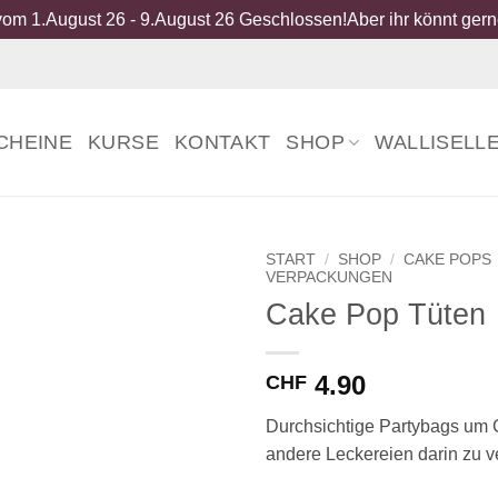
om 1.August 26 - 9.August 26 Geschlossen!Aber ihr könnt gerne
CHEINE
KURSE
KONTAKT
SHOP
WALLISELL
START
/
SHOP
/
CAKE POPS
VERPACKUNGEN
Cake Pop Tüten
4.90
CHF
Durchsichtige Partybags um
andere Leckereien darin zu v