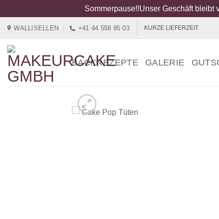
Sommerpause!!Unser Geschäft bleibt v
Zum
WALLISELLEN
+41 44 558 85 03
KURZE LIEFERZEIT
Inhalt
springen
BACKREZEPTE
GALERIE
GUTS