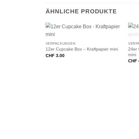
ÄHNLICHE PRODUKTE
+
+
VERPACKUNGEN
VERP
24er 
12er Cupcake Box – Kraftpapier mini
mini
CHF
3.00
CHF
VORRÄTIG
nbox 20 cm