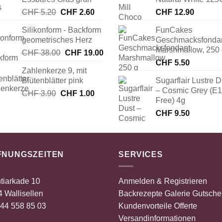
Ursprünglicher
Aktueller
CHF
5.20
CHF
2.60
CHF
12.90
Preis
Preis
Silikonform - Backform
FunCakes
war:
ist:
geometrisches Herz
Geschmacksfonda
CHF 5.20
CHF 2.60.
Marshmallow, 250
Ursprünglicher
Aktueller
CHF
38.00
CHF
19.00
Preis
Preis
CHF
5.50
Zahlenkerze 9, mit
war:
ist:
Blütenblätter pink
Sugarflair Lustre D
CHF 38.00
CHF 19.00.
– Cosmic Grey (E
Ursprünglicher
Aktueller
CHF
3.90
CHF
1.00
Free) 4g
Preis
Preis
CHF
9.50
war:
ist:
CHF 3.90
CHF 1.00.
FNUNGSZEITEN
SERVICES
tiarkade 10
Anmelden & Registrieren
 Wallisellen
Backrezepte
Galerie
Gutsche
44 558 85 03
Kundenvorteile
Offerte
Versandinformationen