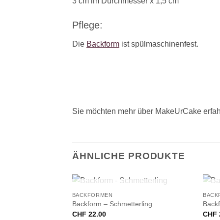
3 cm im Durchmesser x 1,5 cm
Pflege:
Die
Backform
ist spülmaschinenfest.
Sie möchten mehr über MakeUrCake erfah
ÄHNLICHE PRODUKTE
+
+
NICHT VORRÄTIG
BACKFORMEN
BACK
Backform – Schmetterling
Backf
CHF
22.00
CHF