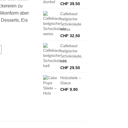
CHF
39.50
ckereien zu
ilikonform aber
Callebaut
belgische
 Desserts, Eis
Schokolade
weiss
CHF
32.50
Callebaut
belgische
Schokolade,
hell
CHF
29.50
Holzstiele –
Glace
CHF
9.90