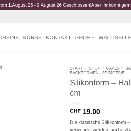
om 1.August 26 - 9.August 26 Geschlossen!Aber ihr könnt gerne
CHEINE
KURSE
KONTAKT
SHOP
WALLISELL
START
/
SHOP
/
CAKES
/
B
BACKFORMEN - 3D/MOTIVE
Silikonform – Hal
cm
19.00
CHF
Die klassische Sillikonform 
verwendet werden, um herzha