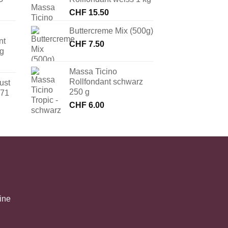
CHF
15.50
Buttercreme Mix (500g)
nt
CHF
7.50
 g
Massa Ticino
Rollfondant schwarz
ust
250 g
171
CHF
6.00
ine