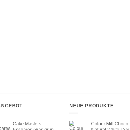
 ANGEBOT
NEUE PRODUKTE
Cake Masters
Colour Mill Choco 
Essbares Gras grün
Natural White 125