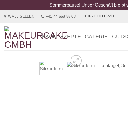
Sommerpause!!Unser Geschäft bleibt v
Zum
WALLISELLEN
+41 44 558 85 03
KURZE LIEFERZEIT
Inhalt
springen
BACKREZEPTE
GALERIE
GUTS