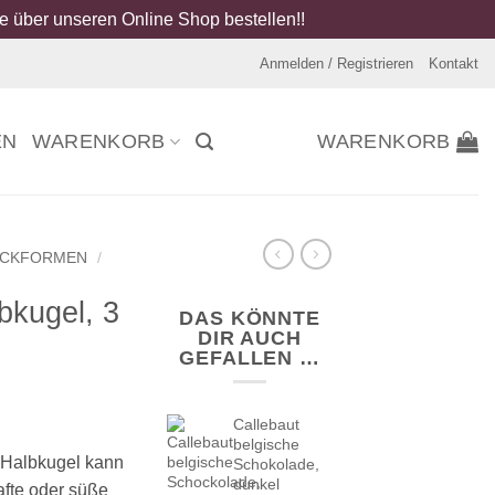
 über unseren Online Shop bestellen!!
Anmelden / Registrieren
Kontakt
EN
WARENKORB
WARENKORB
ACKFORMEN
/
bkugel, 3
DAS KÖNNTE
DIR AUCH
GEFALLEN …
Callebaut
belgische
– Halbkugel kann
Schokolade,
dunkel
fte oder süße