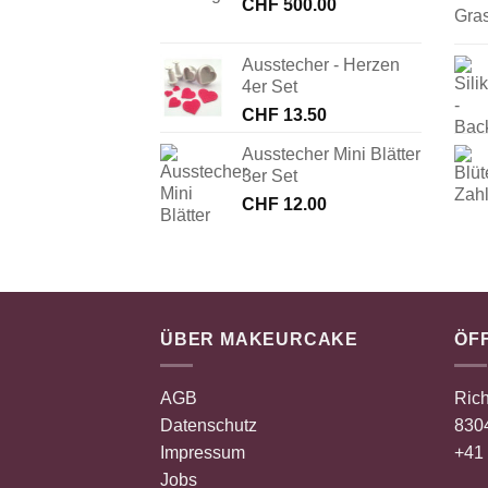
CHF
500.00
Ausstecher - Herzen
4er Set
CHF
13.50
Ausstecher Mini Blätter
3er Set
CHF
12.00
ÜBER MAKEURCAKE
ÖF
AGB
Rich
Datenschutz
8304
Impressum
+41 
Jobs