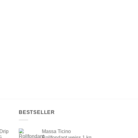
BESTSELLER
Drip
Massa Ticino
G
Rollfondant weiss 1 kg