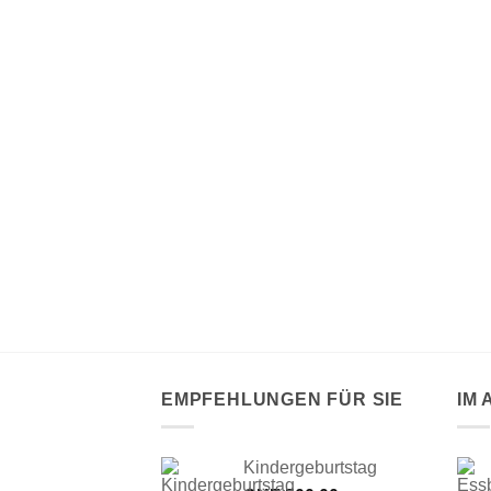
VORRÄTIG
17,5 x 10 cm)
EMPFEHLUNGEN FÜR SIE
IM
Kindergeburtstag