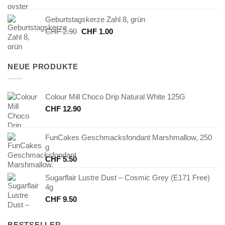
Preis
Preis
war:
ist:
Geburtstagskerze Zahl 8, grün
CHF 7.50
CHF 3.75.
Ursprünglicher
Aktueller
CHF
2.90
CHF
1.00
Preis
Preis
war:
ist:
CHF 2.90
CHF 1.00.
NEUE PRODUKTE
Colour Mill Choco Drip Natural White 125G
CHF
12.90
FunCakes Geschmacksfondant Marshmallow, 250
g
CHF
5.50
Sugarflair Lustre Dust – Cosmic Grey (E171 Free)
4g
CHF
9.50
BESTSELLER