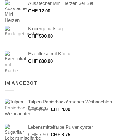
Ausstecher Mini Herzen 3er Set
CHF
12.00
Kindergeburtstag
CHF
500.00
Eventlokal mit Küche
CHF
800.00
IM ANGEBOT
Tulpen Papierbackörmchen Weihnachten
Ursprünglicher
Aktueller
CHF
8.00
CHF
4.00
Preis
Preis
war:
ist:
Lebensmittelfarbe Pulver oyster
CHF 8.00
CHF 4.00.
Ursprünglicher
Aktueller
CHF
7.50
CHF
3.75