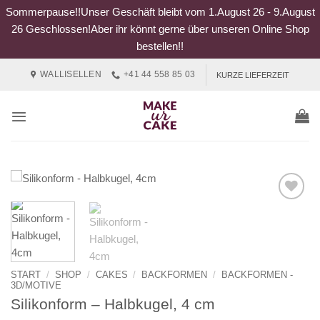
Sommerpause!!Unser Geschäft bleibt vom 1.August 26 - 9.August
26 Geschlossen!Aber ihr könnt gerne über unseren Online Shop
bestellen!!
Zum
WALLISELLEN
+41 44 558 85 03
KURZE LIEFERZEIT
Inhalt
springen
START
/
SHOP
/
CAKES
/
BACKFORMEN
/
BACKFORMEN -
3D/MOTIVE
Silikonform – Halbkugel, 4 cm