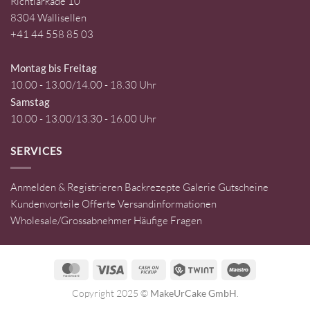
Richtiarkade 10
8304 Wallisellen
+41 44 558 85 03
Montag bis Freitag
10.00 - 13.00/14.00 - 18.30 Uhr
Samstag
10.00 - 13.00/13.30 - 16.00 Uhr
SERVICES
Anmelden & Registrieren
Backrezepte
Galerie
Gutscheine
Kundenvorteile
Offerte
Versandinformationen
Wholesale/Grossabnehmer
Häufige Fragen
MasterCard
Visa
Cash
Twint
Maestro
on
Copyright 2025 ©
MakeUrCake GmbH
.
Pickup