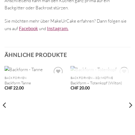
Anschließend kann man den Kuchen ganz prima auf ein
Backgitter oder Backrost stürzen.
Sie möchten mehr über MakeUrCake erfahren? Dann folgen sie
uns auf
Facebook
und
Instagram.
ÄHNLICHE PRODUKTE
NICHT VORRÄTIG
BACKFORMEN
BACKFORMEN - 3D/MOTIVE
Backform Tanne
Backform – Totenkopf (Wilton)
CHF
22.00
CHF
20.00