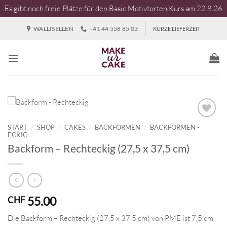
Es gibt noch freie Plätze für den Basic Motivtorten Kurs am 22.8.26
Zum
WALLISELLEN
+41 44 558 85 03
KURZE LIEFERZEIT
Inhalt
springen
START
/
SHOP
/
CAKES
/
BACKFORMEN
/
BACKFORMEN -
ECKIG
Backform – Rechteckig (27,5 x 37,5 cm)
55.00
CHF
Die Backform – Rechteckig (27,5 x 37,5 cm) von PME ist 7,5 cm