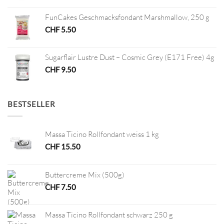
FunCakes Geschmacksfondant Marshmallow, 250 g
CHF
5.50
Sugarflair Lustre Dust – Cosmic Grey (E171 Free) 4g
CHF
9.50
BESTSELLER
Massa Ticino Rollfondant weiss 1 kg
CHF
15.50
Buttercreme Mix (500g)
CHF
7.50
Massa Ticino Rollfondant schwarz 250 g