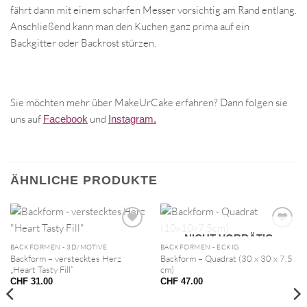
fährt dann mit einem scharfen Messer vorsichtig am Rand entlang.
Anschließend kann man den Kuchen ganz prima auf ein
Backgitter oder Backrost stürzen.
Sie möchten mehr über MakeUrCake erfahren? Dann folgen sie
uns auf
und
Facebook
Instagram.
ÄHNLICHE PRODUKTE
NICHT VORRÄTIG
BACKFORMEN - 3D/MOTIVE
BACKFORMEN - ECKIG
Backform – verstecktes Herz
Backform – Quadrat (30 x 30 x 7,5
„Heart Tasty Fill“
cm)
CHF
31.00
CHF
47.00