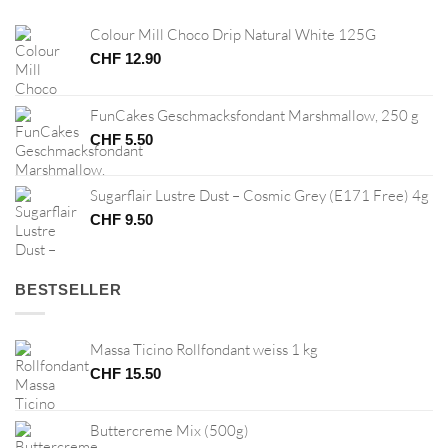
Colour Mill Choco Drip Natural White 125G
CHF
12.90
FunCakes Geschmacksfondant Marshmallow, 250 g
CHF
5.50
Sugarflair Lustre Dust – Cosmic Grey (E171 Free) 4g
CHF
9.50
BESTSELLER
Massa Ticino Rollfondant weiss 1 kg
CHF
15.50
Buttercreme Mix (500g)