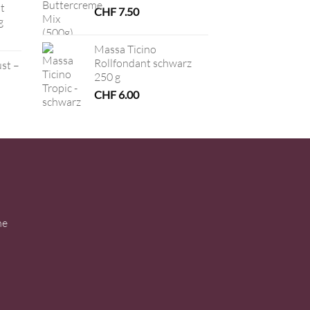
t
CHF
7.50
g
Massa Ticino
Rollfondant schwarz
ust –
250 g
CHF
6.00
ne