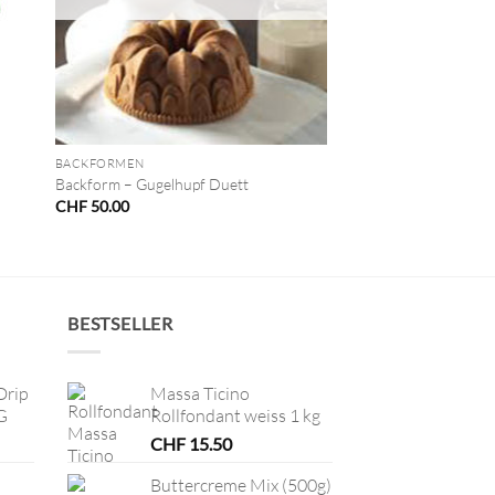
+
BACKFORMEN
Backform – Gugelhupf Duett
CHF
50.00
BESTSELLER
Drip
Massa Ticino
G
Rollfondant weiss 1 kg
CHF
15.50
Buttercreme Mix (500g)