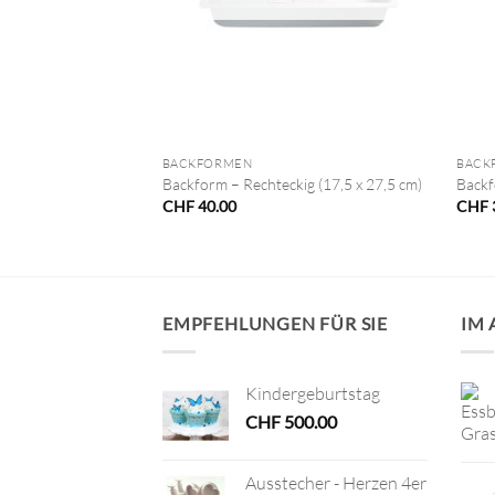
+
+
BACKFORMEN
BACK
Backform – Rechteckig (17,5 x 27,5 cm)
Backf
CHF
40.00
CHF
EMPFEHLUNGEN FÜR SIE
IM
Kindergeburtstag
CHF
500.00
Ausstecher - Herzen 4er