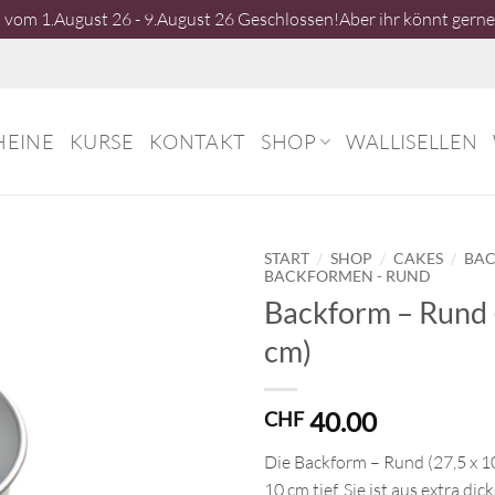
vom 1.August 26 - 9.August 26 Geschlossen!Aber ihr könnt gerne 
HEINE
KURSE
KONTAKT
SHOP
WALLISELLEN
/
/
/
START
SHOP
CAKES
BA
BACKFORMEN - RUND
Backform – Rund 
cm)
40.00
CHF
Die Backform – Rund (27,5 x 1
10 cm tief. Sie ist aus extra d