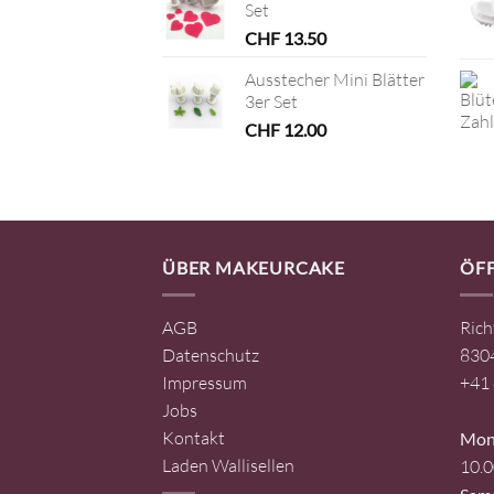
Set
CHF
13.50
Ausstecher Mini Blätter
3er Set
CHF
12.00
ÜBER MAKEURCAKE
ÖF
AGB
Rich
Datenschutz
8304
Impressum
+41 
Jobs
Kontakt
Mont
Laden Wallisellen
10.0