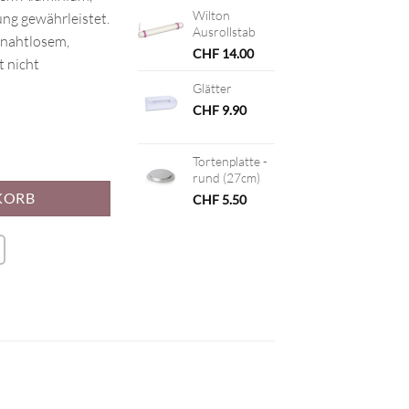
Wilton
ng gewährleistet.
Ausrollstab
 nahtlosem,
CHF
14.00
t nicht
Glätter
CHF
9.90
Menge
Tortenplatte -
rund (27cm)
KORB
CHF
5.50