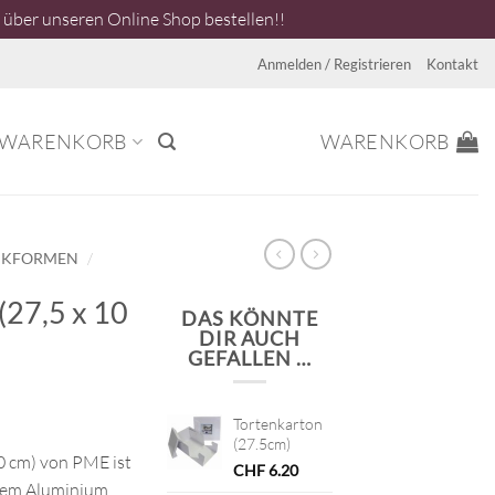
über unseren Online Shop bestellen!!
Anmelden / Registrieren
Kontakt
WARENKORB
WARENKORB
/
CKFORMEN
(27,5 x 10
DAS KÖNNTE
DIR AUCH
GEFALLEN …
Tortenkarton
(27.5cm)
0 cm) von PME ist
CHF
6.20
ickem Aluminium,