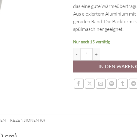
das eine gute Wärmeübertragu
Aus eloxiertem Aluminium mit
geraden Rand. Die Backform is
spülmaschinengeeignet.
Nur noch 15 vorrätig
Backform - Rund (27,5 x 10 cm) 
IN DEN WAREN
NEN
REZENSIONEN (0)
0 cm)