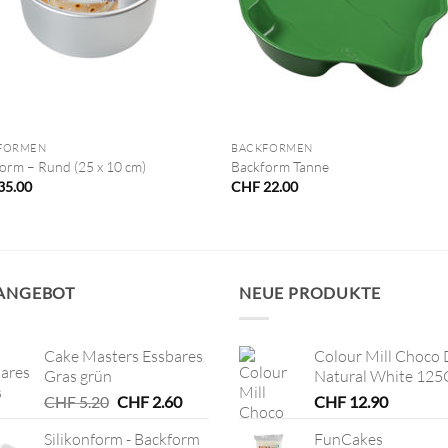
+
FORMEN
BACKFORMEN
orm – Rund (25 x 10 cm)
Backform Tanne
35.00
CHF
22.00
 ANGEBOT
NEUE PRODUKTE
Cake Masters Essbares
Colour Mill Choco 
Gras grün
Natural White 125
Ursprünglicher
Aktueller
CHF
5.20
CHF
2.60
CHF
12.90
Preis
Preis
Silikonform - Backform
FunCakes
war:
ist: