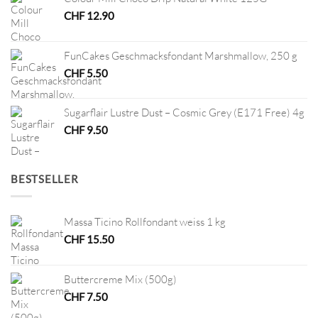
CHF
12.90
FunCakes Geschmacksfondant Marshmallow, 250 g
CHF
5.50
Sugarflair Lustre Dust – Cosmic Grey (E171 Free) 4g
CHF
9.50
BESTSELLER
Massa Ticino Rollfondant weiss 1 kg
CHF
15.50
Buttercreme Mix (500g)
CHF
7.50