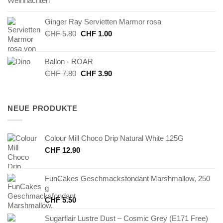
Preis
Preis
war:
ist:
Ginger Ray Servietten Marmor rosa
CHF 8.00
CHF 4.00.
Ursprünglicher
Aktueller
CHF
5.80
CHF
1.00
Preis
Preis
war:
ist:
Ballon - ROAR
CHF 5.80
CHF 1.00.
Ursprünglicher
Aktueller
CHF
7.80
CHF
3.90
Preis
Preis
war:
ist:
CHF 7.80
CHF 3.90.
NEUE PRODUKTE
Colour Mill Choco Drip Natural White 125G
CHF
12.90
FunCakes Geschmacksfondant Marshmallow, 250
g
CHF
5.50
Sugarflair Lustre Dust – Cosmic Grey (E171 Free)