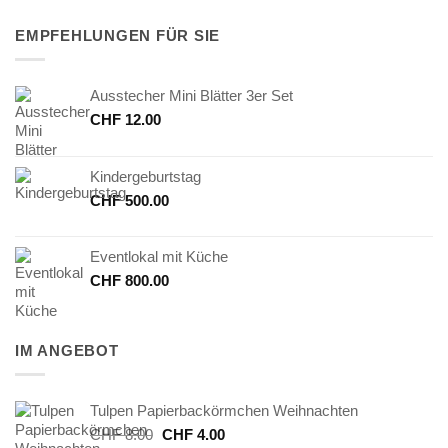
EMPFEHLUNGEN FÜR SIE
Ausstecher Mini Blätter 3er Set
CHF
12.00
Kindergeburtstag
CHF
500.00
Eventlokal mit Küche
CHF
800.00
IM ANGEBOT
Tulpen Papierbackörmchen Weihnachten
Ursprünglicher
Aktueller
CHF
8.00
CHF
4.00