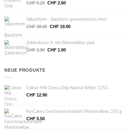
CHF
5.20
Ursprünglicher
CHF
2.60
Aktueller
Preis
Preis
war:
ist:
Silikonform - Backform geometrisches Herz
CHF 5.20
CHF 2.60.
CHF
38.00
Ursprünglicher
CHF
19.00
Aktueller
Preis
Preis
war:
ist:
Zahlenkerze 9, mit Blütenblätter pink
CHF 38.00
CHF 19.00.
CHF
3.90
Ursprünglicher
CHF
1.00
Aktueller
Preis
Preis
war:
ist:
CHF 3.90
CHF 1.00.
NEUE PRODUKTE
Colour Mill Choco Drip Natural White 125G
CHF
12.90
FunCakes Geschmacksfondant Marshmallow, 250 g
CHF
5.50