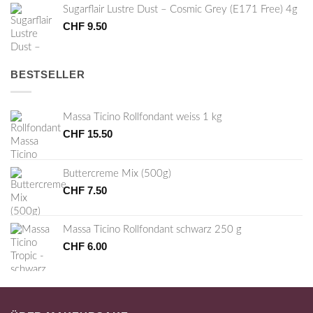
Sugarflair Lustre Dust – Cosmic Grey (E171 Free) 4g
CHF
9.50
BESTSELLER
Massa Ticino Rollfondant weiss 1 kg
CHF
15.50
Buttercreme Mix (500g)
CHF
7.50
Massa Ticino Rollfondant schwarz 250 g
CHF
6.00